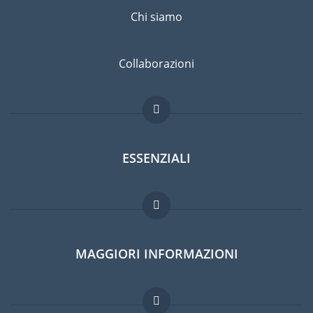
Chi siamo
Collaborazioni
ESSENZIALI
Forum per expat
MAGGIORI INFORMAZIONI
Guida per expat
Lavori all'estero
Domande frequenti