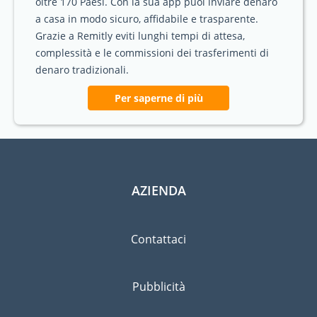
oltre 170 Paesi. Con la sua app puoi inviare denaro
a casa in modo sicuro, affidabile e trasparente.
Grazie a Remitly eviti lunghi tempi di attesa,
complessità e le commissioni dei trasferimenti di
denaro tradizionali.
Per saperne di più
AZIENDA
Contattaci
Pubblicità