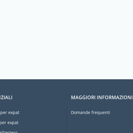
ZIALI
MAGGIORI INFORMAZIONI
per expat
Domande frequenti
per expat
all'estero