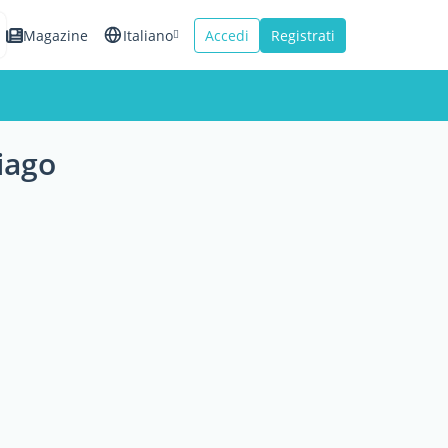
Magazine
Italiano
Accedi
Registrati
English
Español
iago
Français