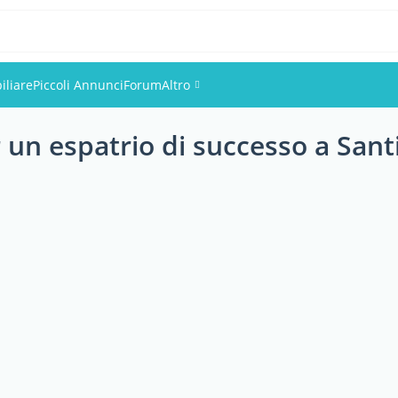
iliare
Piccoli Annunci
Forum
Altro
r un espatrio di successo a Sant
Eventi
Utenti
Foto