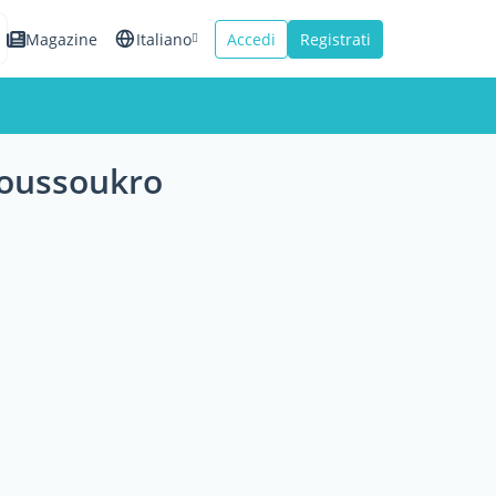
Magazine
Italiano
Accedi
Registrati
English
Español
amoussoukro
Français