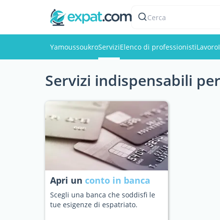
Cerca
Yamoussoukro
Servizi
Elenco di professionisti
Lavoro
Servizi indispensabili p
Apri un
conto in banca
Scegli una banca che soddisfi le
tue esigenze di espatriato.