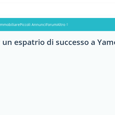
Immobiliare
Piccoli Annunci
Forum
Altro
er un espatrio di successo a Y
Eventi
Utenti
Foto