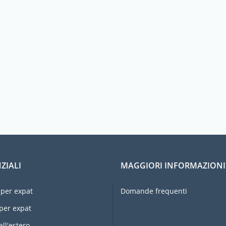
ZIALI
MAGGIORI INFORMAZIONI
per expat
Domande frequenti
per expat
all'estero