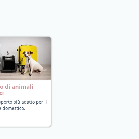
o
o di animali
ci
sporto più adatto per il
e domestico.