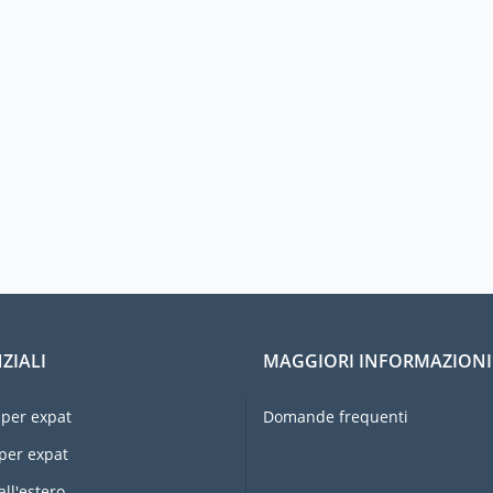
ZIALI
MAGGIORI INFORMAZIONI
per expat
Domande frequenti
per expat
all'estero