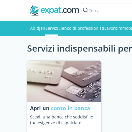
Cerca
Abidjan
Servizi
Elenco di professionisti
Lavoro
Immobi
Servizi indispensabili pe
Apri un
conto in banca
Scegli una banca che soddisfi le
tue esigenze di espatriato.