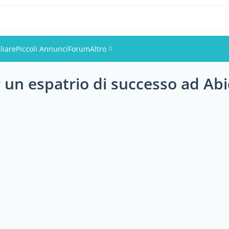
liare
Piccoli Annunci
Forum
Altro
r un espatrio di successo ad Ab
Eventi
Utenti
Foto