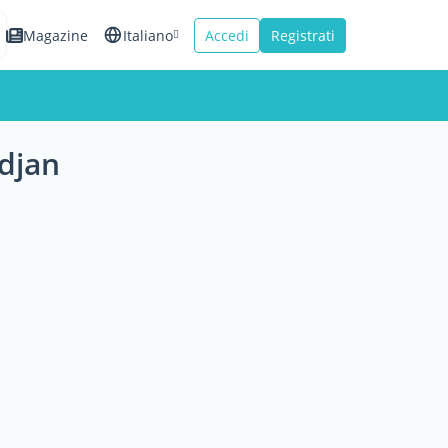
Magazine
Italiano
Accedi
Registrati
English
Español
idjan
Français