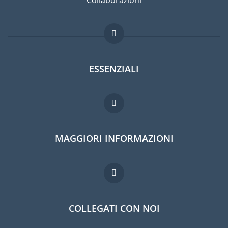
Collaborazioni
ESSENZIALI
Forum per expat
MAGGIORI INFORMAZIONI
Guida per expat
Lavori all'estero
Domande frequenti
COLLEGATI CON NOI