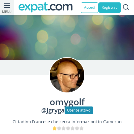
Accedi
Registrati
MENU
omygolf
@Jgryga
Utente attivo
Cittadino Francese che cerca informazioni in Camerun