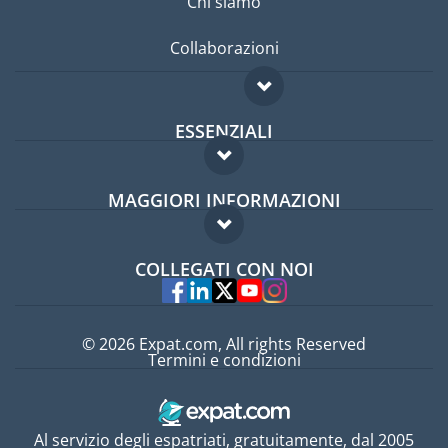
Chi siamo
Collaborazioni
ESSENZIALI
Forum per expat
MAGGIORI INFORMAZIONI
Guida per expat
Domande frequenti
Lavori all'estero
COLLEGATI CON NOI
Esperti
© 2026 Expat.com, All rights Reserved
Termini e condizioni
Al servizio degli espatriati, gratuitamente, dal 2005