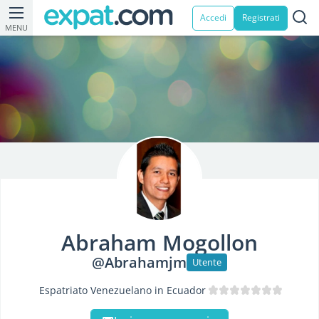
Accedi
Registrati
MENU
Abraham Mogollon
@Abrahamjm
Utente
Espatriato Venezuelano in Ecuador