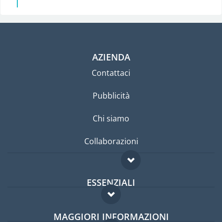
AZIENDA
Contattaci
Pubblicità
Chi siamo
Collaborazioni
ESSENZIALI
Forum per expat
MAGGIORI INFORMAZIONI
Guida per expat