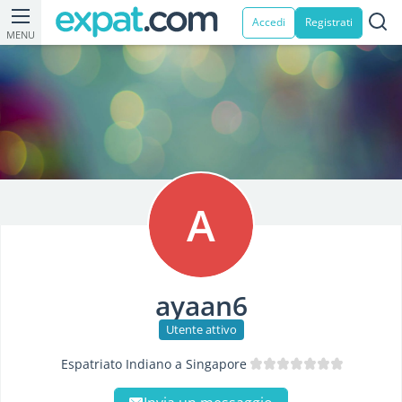
Accedi
Registrati
MENU
A
ayaan6
Utente attivo
Espatriato Indiano a Singapore