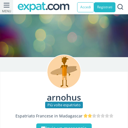
Accedi
Registrati
MENU
arnohus
Più volte espatriato
Espatriato Francese in Madagascar