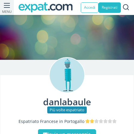
Accedi
Registrati
MENU
danlabaule
Più volte espatriato
Espatriato Francese in Portogallo