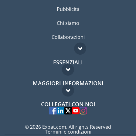
Pubblicità
Chi siamo
Collaborazioni
ESSENZIALI
Forum per expat
MAGGIORI INFORMAZIONI
Guida per expat
Domande frequenti
Lavori all'estero
COLLEGATI CON NOI
Esperti
© 2026 Expat.com, All rights Reserved
Termini e condizioni