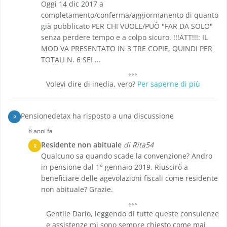
Oggi 14 dic 2017 a
completamento/conferma/aggiormanento di quanto
già pubblicato PER CHI VUOLE/PUÒ "FAR DA SOLO"
senza perdere tempo e a colpo sicuro. !!!ATT!!!: IL
MOD VA PRESENTATO IN 3 TRE COPIE, QUINDI PER
TOTALI N. 6 SEI ...
Volevi dire di inedia, vero?
Per saperne di più
Pensionedetax ha risposto a una discussione
P
8 anni fa
Residente non abituale
di Rita54
R
Qualcuno sa quando scade la convenzione? Andro
in pensione dal 1° gennaio 2019. Riuscirò a
beneficiare delle agevolazioni fiscali come residente
non abituale? Grazie.
Gentile Dario, leggendo di tutte queste consulenze
e assistenze mi sono sempre chiesto come mai