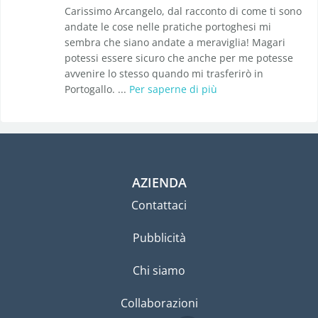
Carissimo Arcangelo, dal racconto di come ti sono
andate le cose nelle pratiche portoghesi mi
sembra che siano andate a meraviglia! Magari
potessi essere sicuro che anche per me potesse
avvenire lo stesso quando mi trasferirò in
Portogallo. ...
Per saperne di più
AZIENDA
Contattaci
Pubblicità
Chi siamo
Collaborazioni