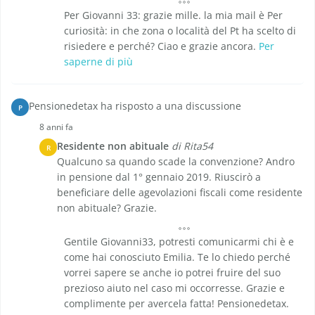
Per Giovanni 33: grazie mille. la mia mail è Per
curiosità: in che zona o località del Pt ha scelto di
risiedere e perché? Ciao e grazie ancora.
Per
saperne di più
Pensionedetax ha risposto a una discussione
P
8 anni fa
Residente non abituale
di Rita54
R
Qualcuno sa quando scade la convenzione? Andro
in pensione dal 1° gennaio 2019. Riuscirò a
beneficiare delle agevolazioni fiscali come residente
non abituale? Grazie.
Gentile Giovanni33, potresti comunicarmi chi è e
come hai conosciuto Emilia. Te lo chiedo perché
vorrei sapere se anche io potrei fruire del suo
prezioso aiuto nel caso mi occorresse. Grazie e
complimente per avercela fatta! Pensionedetax.