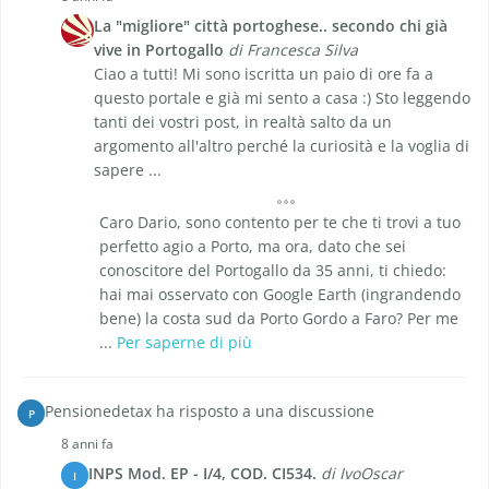
La "migliore" città portoghese.. secondo chi già
vive in Portogallo
di Francesca Silva
Ciao a tutti! Mi sono iscritta un paio di ore fa a
questo portale e già mi sento a casa :) Sto leggendo
tanti dei vostri post, in realtà salto da un
argomento all'altro perché la curiosità e la voglia di
sapere ...
Caro Dario, sono contento per te che ti trovi a tuo
perfetto agio a Porto, ma ora, dato che sei
conoscitore del Portogallo da 35 anni, ti chiedo:
hai mai osservato con Google Earth (ingrandendo
bene) la costa sud da Porto Gordo a Faro? Per me
...
Per saperne di più
Pensionedetax ha risposto a una discussione
P
8 anni fa
INPS Mod. EP - I/4, COD. CI534.
di IvoOscar
I