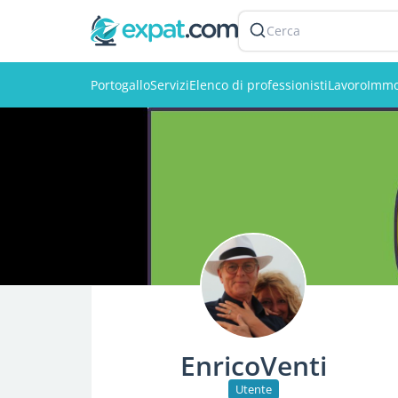
Cerca
Portogallo
Servizi
Elenco di professionisti
Lavoro
Immo
EnricoVenti
Utente