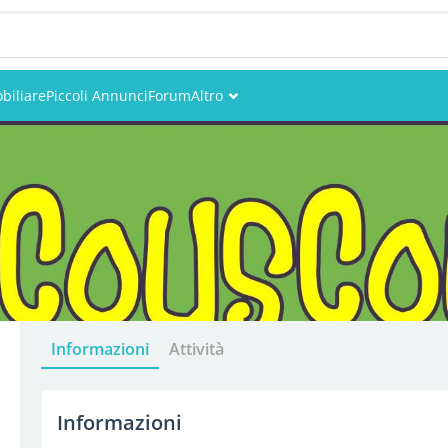
biliare
Piccoli Annunci
Forum
Altro
Eventi
Utenti
Foto
Informazioni
Attività
Informazioni