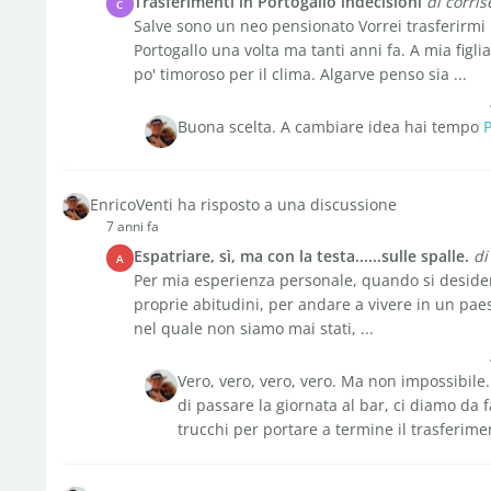
Trasferimenti in Portogallo indecisioni
di corris
C
Salve sono un neo pensionato Vorrei trasferirmi 
Portogallo una volta ma tanti anni fa. A mia fig
po' timoroso per il clima. Algarve penso sia ...
Buona scelta. A cambiare idea hai tempo
P
EnricoVenti ha risposto a una discussione
7 anni fa
Espatriare, sì, ma con la testa......sulle spalle.
di
A
Per mia esperienza personale, quando si desidera
proprie abitudini, per andare a vivere in un paes
nel quale non siamo mai stati, ...
Vero, vero, vero, vero. Ma non impossibile. 
di passare la giornata al bar, ci diamo da f
trucchi per portare a termine il trasferimen