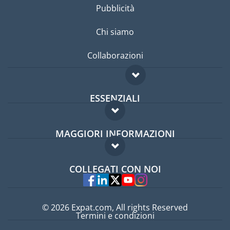
Pubblicità
Chi siamo
Collaborazioni
ESSENZIALI
Forum per expat
MAGGIORI INFORMAZIONI
Guida per expat
Domande frequenti
Lavori all'estero
COLLEGATI CON NOI
Esperti
© 2026 Expat.com, All rights Reserved
Termini e condizioni