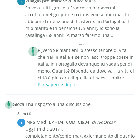
Viaggio preliminare
di Karolina59
K
Salve a tutti. grazie a Francesca per avermi
accettata nel gruppo. Ecco, insieme al mio marito
abbiamo l'intenzione di trasferirsi in Portogallo. Il
mio marito è in pensione (75 anni), io sono la
casalinga (58 anni). A marzo faremo una ...
R_Vero Se mantieni lo stesso tenore di vita
che hai in Italia e se non lasci troppe spese in
Italia, in Portogallo dovunque tu vada spendi
meno. Quanto? Dipende da dove vai, la vita di
città è più cara di quella di paese, inoltre ...
Per saperne di più
Giocali ha risposto a una discussione
8 anni fa
INPS Mod. EP - I/4, COD. CI534.
di IvoOscar
I
Oggi 14 dic 2017 a
completamento/conferma/aggiormanento di quanto