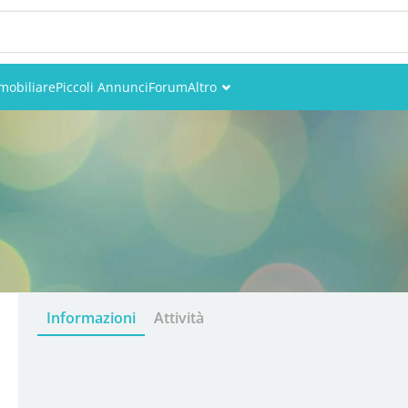
mobiliare
Piccoli Annunci
Forum
Altro
Eventi
Utenti
Foto
Informazioni
Attività