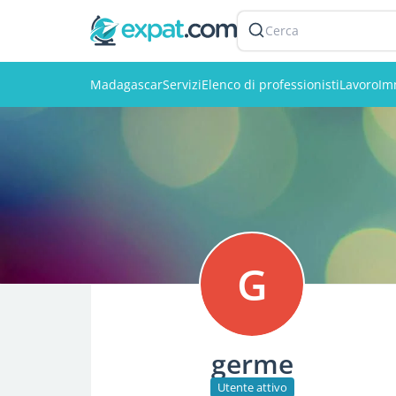
Cerca
Madagascar
Servizi
Elenco di professionisti
Lavoro
Im
G
germe
Utente attivo