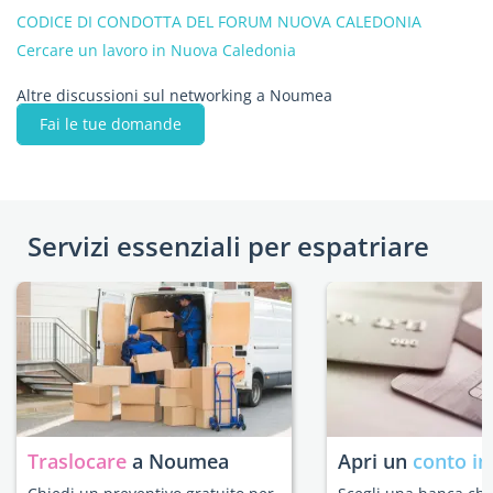
CODICE DI CONDOTTA DEL FORUM NUOVA CALEDONIA
Cercare un lavoro in Nuova Caledonia
Altre discussioni sul networking a Noumea
Fai le tue domande
Servizi essenziali per espatriare
Traslocare
a Noumea
Apri un
conto in