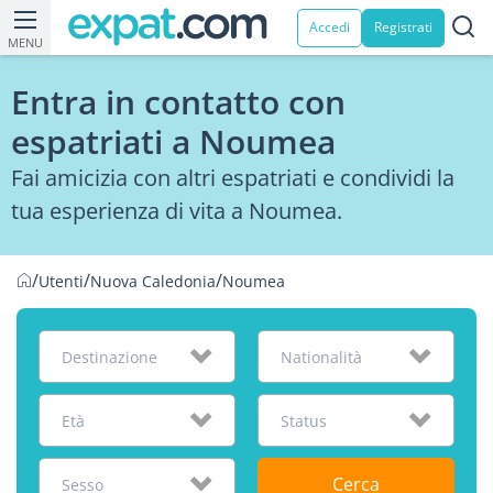
Accedi
Registrati
MENU
Entra in contatto con
espatriati a Noumea
Fai amicizia con altri espatriati e condividi la
tua esperienza di vita a Noumea.
/
/
/
Utenti
Nuova Caledonia
Noumea
Destinazione
Nationalità
Età
Status
Cerca
Sesso