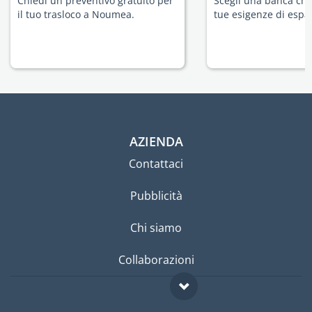
Chiedi un preventivo gratuito per
Scegli una banca che 
il tuo trasloco a Noumea.
tue esigenze di espat
AZIENDA
Contattaci
Pubblicità
Chi siamo
Collaborazioni