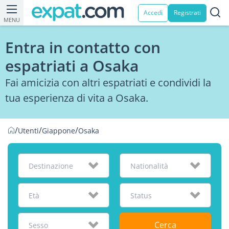
Accedi
Registrati
MENU
Entra in contatto con
espatriati a Osaka
Fai amicizia con altri espatriati e condividi la
tua esperienza di vita a Osaka.
/
/
/
Utenti
Giappone
Osaka
Destinazione
Nationalità
Età
Status
Cerca
Sesso