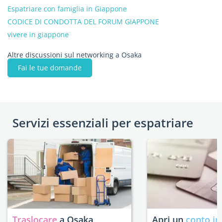
Espatriare con famiglia in Giappone
CODICE DI CONDOTTA DEL FORUM GIAPPONE
vivere in giappone
Altre discussioni sul networking a Osaka
Fai le tue domande
Servizi essenziali per espatriare
Traslocare
a Osaka
Apri un
conto in