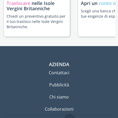
Traslocare
nelle Isole
Apri un
conto in
Vergini Britanniche
Scegli una banca che 
Chiedi un preventivo gratuito per
tue esigenze di espat
il tuo trasloco nelle Isole Vergini
Britanniche.
AZIENDA
Contattaci
Pubblicità
Chi siamo
Collaborazioni