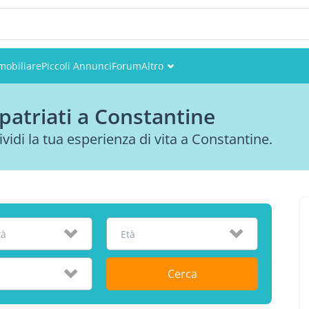
mobiliare
Piccoli Annunci
Forum
Altro
Eventi
patriati a Constantine
Utenti
ividi la tua esperienza di vita a Constantine.
Foto
tà
Età
Cerca