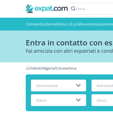
Cerca
Constantina
Servizi
Elenco di professionisti
Lavoro
Im
Entra in contatto con es
Fai amicizia con altri espatriati e cond
/
/
/
Utenti
Algeria
Constantina
Destinazione
Nationali
Status
Sesso