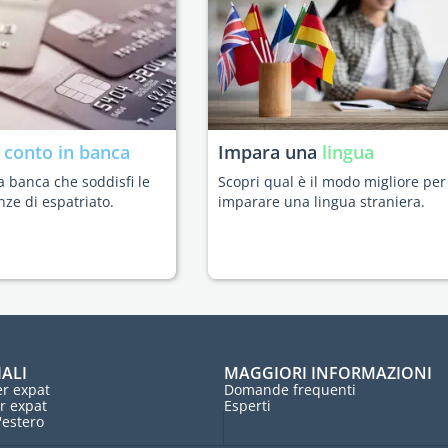
n
conto in banca
Impara una
lingua
a banca che soddisfi le
Scopri qual è il modo migliore per
nze di espatriato.
imparare una lingua straniera.
IALI
MAGGIORI INFORMAZIONI
r expat
Domande frequenti
r expat
Esperti
l'estero