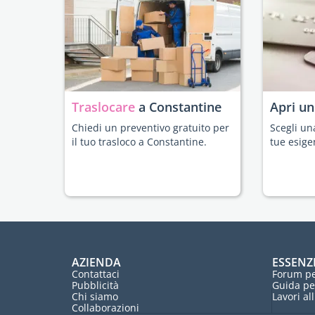
Traslocare
a Constantine
Apri u
Chiedi un preventivo gratuito per
Scegli un
il tuo trasloco a Constantine.
tue esige
AZIENDA
ESSENZ
Contattaci
Forum pe
Pubblicità
Guida pe
Chi siamo
Lavori al
Collaborazioni