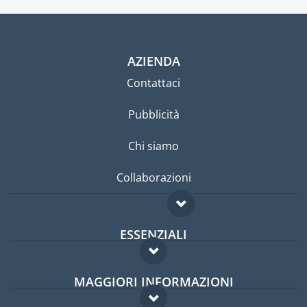
AZIENDA
Contattaci
Pubblicità
Chi siamo
Collaborazioni
ESSENZIALI
Forum per expat
MAGGIORI INFORMAZIONI
Guida per expat
Domande frequenti