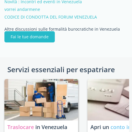
Novità : Incontri ed eventi in Venezuela
vorrei andarmene
CODICE DI CONDOTTA DEL FORUM VENEZUELA
Altre discussioni sulle formalità burocratiche in Venezuela
Fai le tue domande
Servizi essenziali per espatriare
Traslocare
in Venezuela
Apri un
conto in