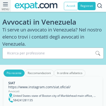
Accedi
Registrati
MENU
Avvocati in Venezuela
Ti serve un avvocato in Venezuela? Nel nostro
elenco trovi i contatti degli avvocati in
Venezuela.
Ricerca per professione
Più recente
Raccomandazioni
In ordine alfabetico
SIAT
https://www.instagram.com/siat.oficial/
Avvocati
United States state of Boston city of Marblehead main office, we also have a physical office in VenezuelaPRIVATE INVESTIGATION AGENCY AND LAWYERS. THE PROFESSIONALS WHO RESOLVE YOUR CASES AT THE INTE, Caracas, Distrito Federal
584241281135