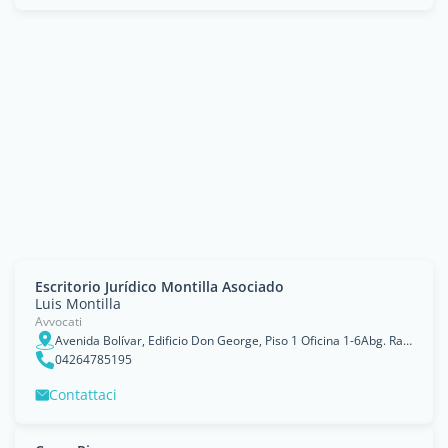
Escritorio Jurídico Montilla Asociado
Luis Montilla
Avvocati
Avenida Bolívar, Edificio Don George, Piso 1 Oficina 1-6Abg. Raquel Rivera / Luis Montilla., Valera, Estado Trujillo
04264785195
Contattaci