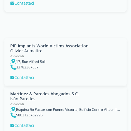
Contattaci
PIP Implants World Victims Association
Olivier Aumaitre
Avvocati
17, Rue Alfred Roll
33782387837
Contattaci
Martínez & Paredes Abogados S.C.
Iván Paredes
Avvocati
Esquina ño Pastor con Puente Victoria, Edificio Centro Villasmil, Piso 6, Oficina 6-14., Caracas, Distrito Federal
5802125762996
Contattaci