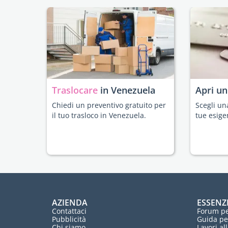
Traslocare
in Venezuela
Apri u
Chiedi un preventivo gratuito per
Scegli un
il tuo trasloco in Venezuela.
tue esige
AZIENDA
ESSENZ
Contattaci
Forum pe
Pubblicità
Guida pe
Chi siamo
Lavori al