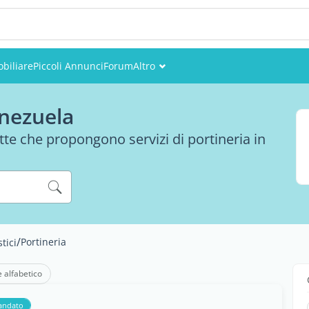
biliare
Piccoli Annunci
Forum
Altro
Eventi
enezuela
Utenti
ditte che propongono servizi di portineria in
Foto
/
Portineria
tici
e alfabetico
andato