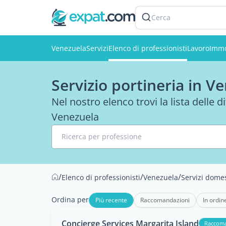
Cerca
Venezuela
Servizi
Elenco di professionisti
Lavoro
Immo
Servizio portineria in V
Nel nostro elenco trovi la lista delle 
Venezuela
Ricerca per professione
/
/
/
Elenco di professionisti
Venezuela
Servizi domes
Ordina per
Più recente
Raccomandazioni
In ordin
Concierge Services Margarita Island
Raccom