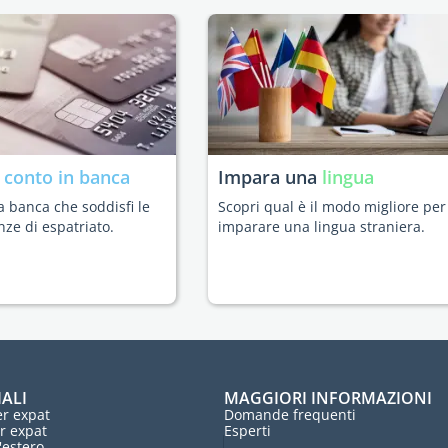
n
conto in banca
Impara una
lingua
a banca che soddisfi le
Scopri qual è il modo migliore per
nze di espatriato.
imparare una lingua straniera.
IALI
MAGGIORI INFORMAZIONI
r expat
Domande frequenti
r expat
Esperti
l'estero