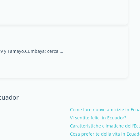
Francisco Salazar E10-59 y Tamayo.Cumbaya: cerca de la universidad San Francisco
Ecuador
Come fare nuove amicizie in Ecu
Vi sentite felici in Ecuador?
Caratteristiche climatiche dell'E
Cosa preferite della vita in Ecuad