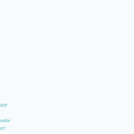
ador
cuador
or?