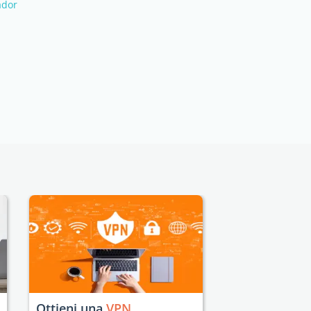
ador
Ottieni una
VPN