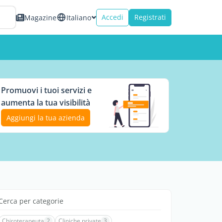
Accedi
Registrati
Magazine
Italiano
Promuovi i tuoi servizi e
aumenta la tua visibilità
Aggiungi la tua azienda
Cerca per categorie
Chiroterapeuta
2
Cliniche private
3