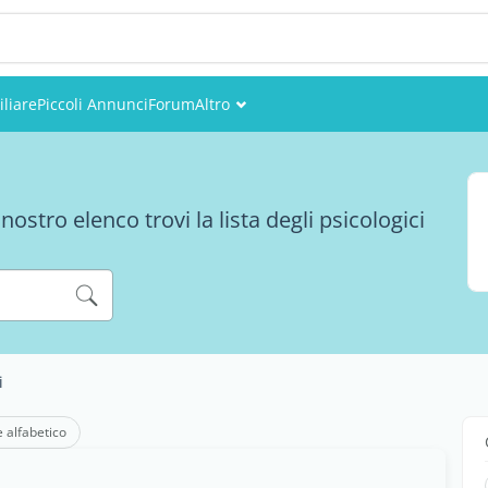
liare
Piccoli Annunci
Forum
Altro
Eventi
Utenti
stro elenco trovi la lista degli psicologici
Foto
i
e alfabetico