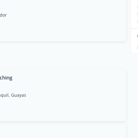
ador
aching
aquil, Guayas