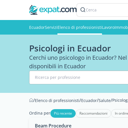
Cerca
Ecuador
Servizi
Elenco di professionisti
Lavoro
Immobi
Psicologi in Ecuador
Cerchi uno psicologo in Ecuador? Nel no
disponibili in Ecuador
Ricerca per professione
/
/
/
/
Psicolog
Elenco di professionisti
Ecuador
Salute
Ordina per
Più recente
Raccomandazioni
In ordin
Beam Procedure