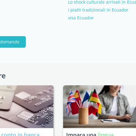
Lo shock culturale arrivati in Ecu
I piatti tradizionali in Ecuador
visa Ecuador
e domande
re
n
conto in banca
Impara una
lingua