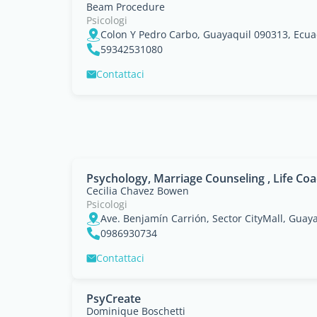
Beam Procedure
Psicologi
Colon Y Pedro Carbo, Guayaquil 090313, Ecu
59342531080
Contattaci
Psychology, Marriage Counseling , Life Co
Cecilia Chavez Bowen
Psicologi
Ave. Benjamín Carrión, Sector CityMall, Guay
0986930734
Contattaci
PsyCreate
Dominique Boschetti