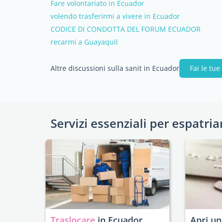
Fare volontariato in Ecuador
volendo trasferirmi a vivere in Ecuador
CODICE DI CONDOTTA DEL FORUM ECUADOR
recarmi a Guayaquil
Altre discussioni sulla sanit in Ecuador
Fai le tu
Servizi essenziali per espatria
Traslocare
in Ecuador
Apri u