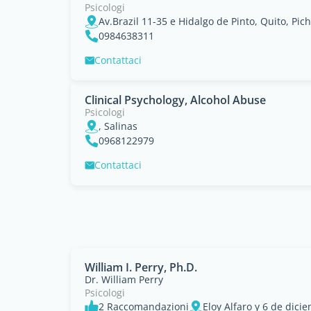
Psicologi
Av.Brazil 11-35 e Hidalgo de Pinto, Quito, Pic
0984638311
Contattaci
Clinical Psychology, Alcohol Abuse
Psicologi
, Salinas
0968122979
Contattaci
William I. Perry, Ph.D.
Dr. William Perry
Psicologi
2 Raccomandazioni
Eloy Alfaro y 6 de dici