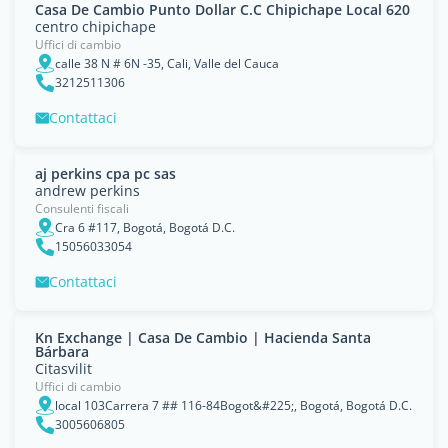
Casa De Cambio Punto Dollar C.C Chipichape Local 620
centro chipichape
Uffici di cambio
calle 38 N # 6N -35, Cali, Valle del Cauca
3212511306
Contattaci
aj perkins cpa pc sas
andrew perkins
Consulenti fiscali
Cra 6 #117, Bogotá, Bogotá D.C.
15056033054
Contattaci
Kn Exchange | Casa De Cambio | Hacienda Santa
Bárbara
Citasvilit
Uffici di cambio
local 103Carrera 7 ## 116-84Bogot&#225;, Bogotá, Bogotá D.C.
3005606805