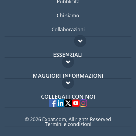
Pubblicità
Chi siamo
Collaborazioni
ESSENZIALI
Forum per expat
MAGGIORI INFORMAZIONI
Guida per expat
Domande frequenti
Lavori all'estero
COLLEGATI CON NOI
Esperti
© 2026 Expat.com, All rights Reserved
Termini e condizioni