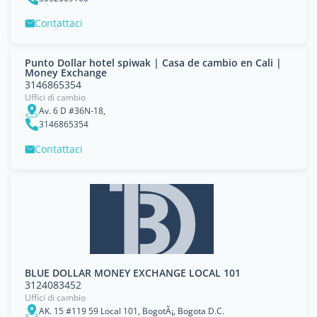
Contattaci
Punto Dollar hotel spiwak | Casa de cambio en Cali |
Money Exchange
3146865354
Uffici di cambio
Av. 6 D #36N-18,
3146865354
Contattaci
BLUE DOLLAR MONEY EXCHANGE LOCAL 101
3124083452
Uffici di cambio
AK. 15 #119 59 Local 101, BogotÃ¡, Bogota D.C.