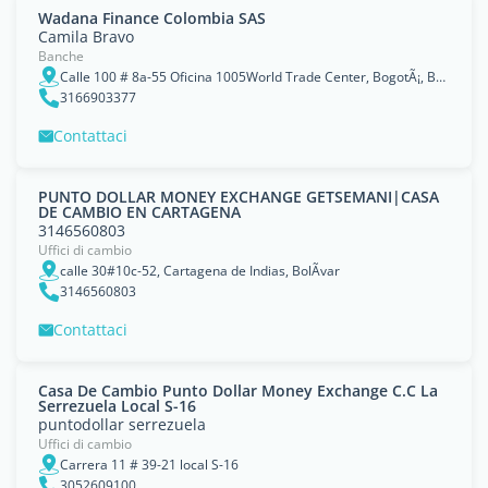
Wadana Finance Colombia SAS
Camila Bravo
Banche
Calle 100 # 8a-55 Oficina 1005World Trade Center, BogotÃ¡, Bogota D.C.
3166903377
Contattaci
PUNTO DOLLAR MONEY EXCHANGE GETSEMANI|CASA
DE CAMBIO EN CARTAGENA
3146560803
Uffici di cambio
calle 30#10c-52, Cartagena de Indias, BolÃ­var
3146560803
Contattaci
Casa De Cambio Punto Dollar Money Exchange C.C La
Serrezuela Local S-16
puntodollar serrezuela
Uffici di cambio
Carrera 11 # 39-21 local S-16
3052609100