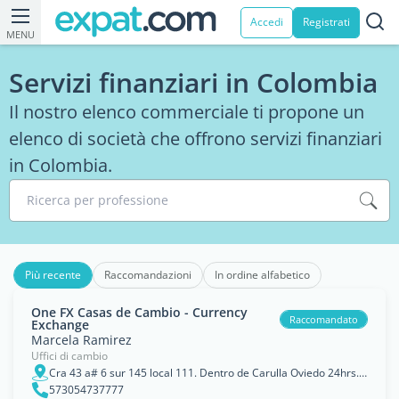
Accedi
Registrati
MENU
Servizi finanziari in Colombia
Il nostro elenco commerciale ti propone un
elenco di società che offrono servizi finanziari
in Colombia.
Ricerca per professione
Più recente
Raccomandazioni
In ordine alfabetico
One FX Casas de Cambio - Currency
Raccomandato
Exchange
Marcela Ramirez
Uffici di cambio
Cra 43 a# 6 sur 145 local 111. Dentro de Carulla Oviedo 24hrs. Medellin, Colombia
573054737777