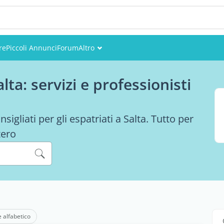
re
Piccoli Annunci
Forum
Altro
Eventi
ta: servizi e professionisti
Utenti
Foto
sigliati per gli espatriati a Salta. Tutto per
tero
e alfabetico