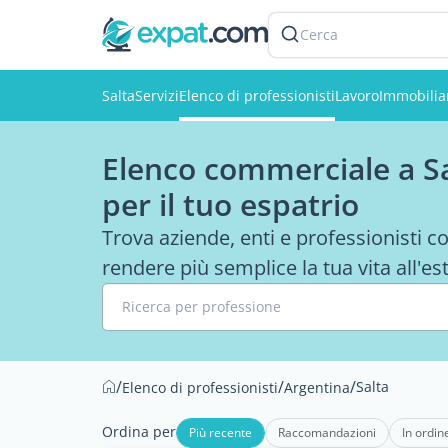
Cerca
Salta
Servizi
Elenco di professionisti
Lavoro
Immobilia
Elenco commerciale a Sal
per il tuo espatrio
Trova aziende, enti e professionisti con
rendere più semplice la tua vita all'es
Ricerca per professione
/
/
/
Salta
Elenco di professionisti
Argentina
Ordina per
Più recente
Raccomandazioni
In ordin