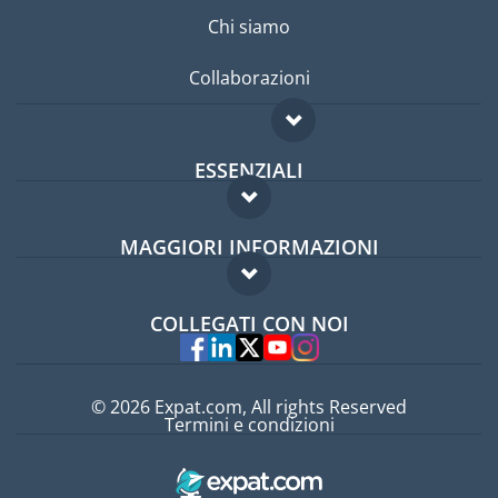
Chi siamo
Collaborazioni
ESSENZIALI
Forum per expat
MAGGIORI INFORMAZIONI
Guida per expat
Domande frequenti
Lavori all'estero
COLLEGATI CON NOI
Esperti
© 2026 Expat.com, All rights Reserved
Termini e condizioni