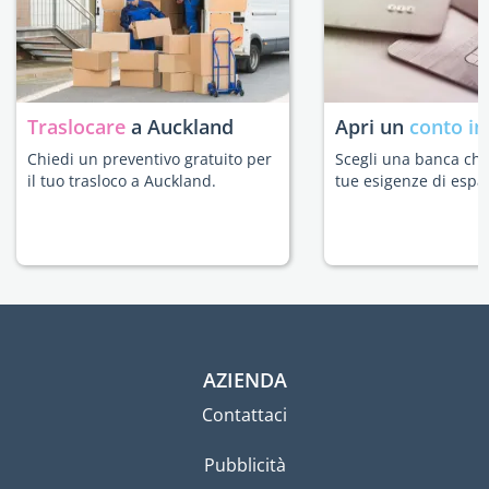
Traslocare
a Auckland
Apri un
conto in
Chiedi un preventivo gratuito per
Scegli una banca che 
il tuo trasloco a Auckland.
tue esigenze di espat
AZIENDA
Contattaci
Pubblicità