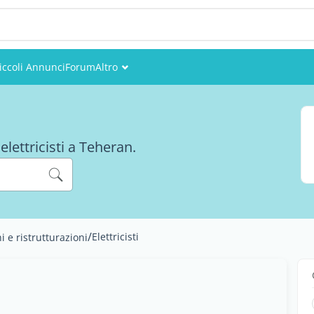
iccoli Annunci
Forum
Altro
Eventi
Utenti
elettricisti a Teheran.
Foto
/
Elettricisti
i e ristrutturazioni