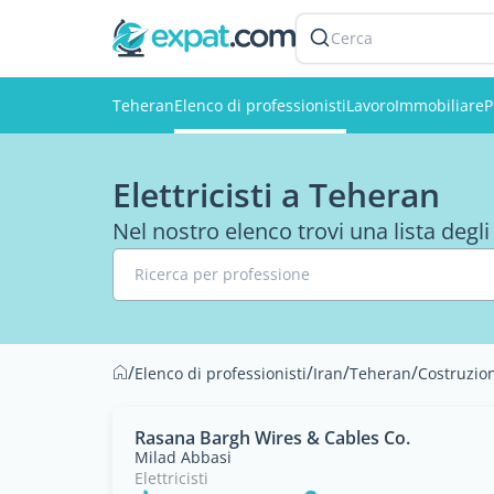
Cerca
Teheran
Elenco di professionisti
Lavoro
Immobiliare
P
Elettricisti a Teheran
Nel nostro elenco trovi una lista degli 
Ricerca per professione
/
/
/
/
Elenco di professionisti
Iran
Teheran
Costruzion
Rasana Bargh Wires & Cables Co.
Milad Abbasi
Elettricisti