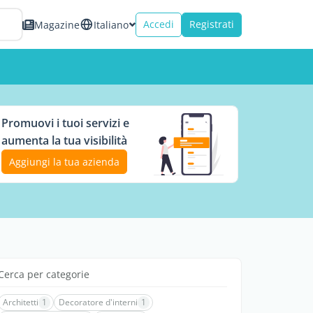
Accedi
Registrati
Magazine
Italiano
Promuovi i tuoi servizi e
aumenta la tua visibilità
Aggiungi la tua azienda
Cerca per categorie
Architetti
1
Decoratore d'interni
1