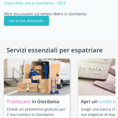
Costo della vita in Giordania - 2015
Altre discussioni sul tempo libero in Giordania
Fai le tue domande
Servizi essenziali per espatriare
Traslocare
in Giordania
Apri un
conto in
Chiedi un preventivo gratuito per
Scegli una banca che 
il tuo trasloco in Giordania.
tue esigenze di espat