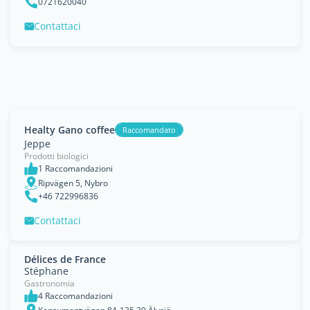
0721620040
Contattaci
Healty Gano coffee
Raccomandato
Jeppe
Prodotti biologici
1 Raccomandazioni
Ripvägen 5, Nybro
+46 722996836
Contattaci
Délices de France
Stéphane
Gastronomia
4 Raccomandazioni