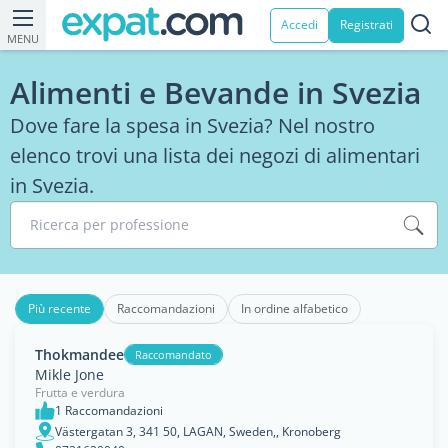
Accedi
Registrati
MENU
Alimenti e Bevande in Svezia
Dove fare la spesa in Svezia? Nel nostro
elenco trovi una lista dei negozi di alimentari
in Svezia.
Ricerca per professione
Più recente
Raccomandazioni
In ordine alfabetico
Thokmandee
Raccomandato
Mikle Jone
Frutta e verdura
1 Raccomandazioni
Västergatan 3, 341 50, LAGAN, Sweden,, Kronoberg