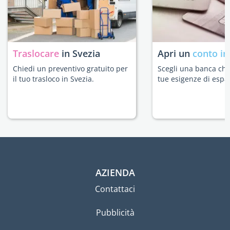
Traslocare
in Svezia
Apri un
conto in
Chiedi un preventivo gratuito per
Scegli una banca che 
il tuo trasloco in Svezia.
tue esigenze di espat
AZIENDA
Contattaci
Pubblicità