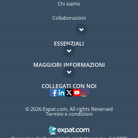
Chi siamo
Collaborazioni
ESSENZIALI
Forum per expat
MAGGIORI INFORMAZIONI
Guida per expat
Domande frequenti
Lavori all'estero
COLLEGATI CON NOI
Esperti
© 2026 Expat.com, All rights Reserved
Termini e condizioni