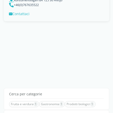
Konsumentvägen 8A 125 30 Älvsjö
+46(0)767635522
Contattaci
Cerca per categorie
Frutta e verdura
1
Gastronomia
1
Prodotti biologici
1