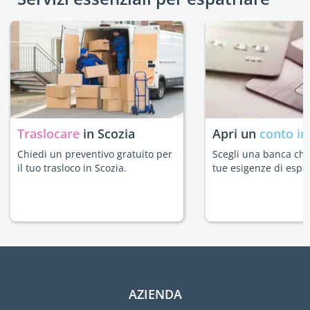
Traslocare
in Scozia
Apri un
conto in
Chiedi un preventivo gratuito per
Scegli una banca che 
il tuo trasloco in Scozia.
tue esigenze di espat
AZIENDA