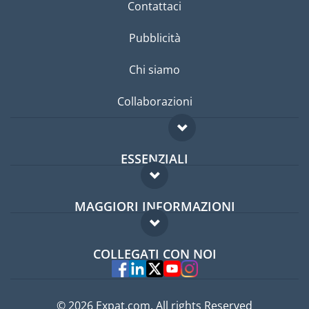
Contattaci
Pubblicità
Chi siamo
Collaborazioni
ESSENZIALI
Forum per expat
MAGGIORI INFORMAZIONI
Guida per expat
Domande frequenti
Lavori all'estero
COLLEGATI CON NOI
Esperti
© 2026 Expat.com, All rights Reserved