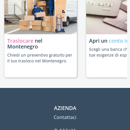
Traslocare
nel
Apri un
conto in
Montenegro
Scegli una banca che 
Chiedi un preventivo gratuito per
tue esigenze di espat
il tuo trasloco nel Montenegro.
AZIENDA
Contattaci