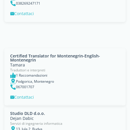
038269247171
Contattaci
Certified Translator for Montenegrin-English-
Montenegrin
Tamara
Traduttori e interpreti
1 Raccomandazioni
Podgorica, Montenegro
067001707
Contattaci
Studio DLD d.o.o.
Dejan Dabic
Servizi di ingegneria informatica
13. Jula 2, Budva