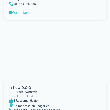
0038233402438
Contattaci
In Flow D.O.O
Ljubomir Ivanovic
Consulenti aziendali
2 Raccomandazioni
Dalmatinska bb,Podgorica