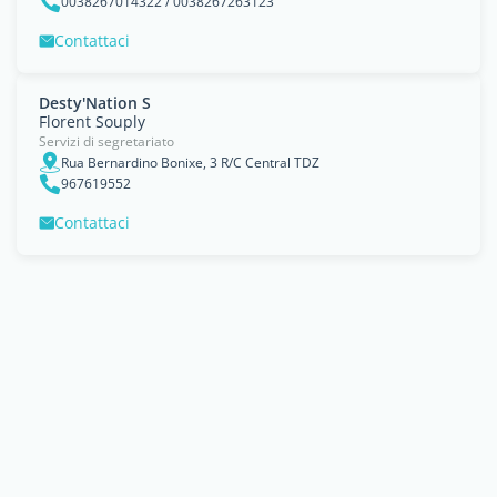
0038267014322 / 0038267263123
Contattaci
Desty'Nation S
Florent Souply
Servizi di segretariato
Rua Bernardino Bonixe, 3 R/C Central TDZ
967619552
Contattaci