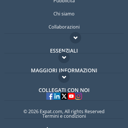
Pubblicità
Chi siamo
Collaborazioni
ESSENZIALI
Forum per expat
MAGGIORI INFORMAZIONI
Guida per expat
Domande frequenti
Lavori all'estero
COLLEGATI CON NOI
Esperti
© 2026 Expat.com, All rights Reserved
Termini e condizioni