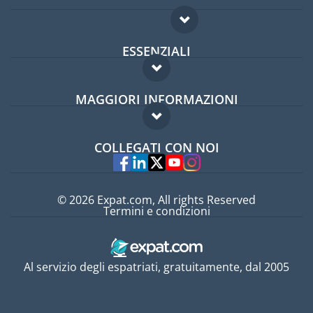
ESSENZIALI
Forum per expat
MAGGIORI INFORMAZIONI
Guida per expat
Domande frequenti
Lavori all'estero
COLLEGATI CON NOI
Esperti
© 2026 Expat.com, All rights Reserved
Termini e condizioni
Al servizio degli espatriati, gratuitamente, dal 2005