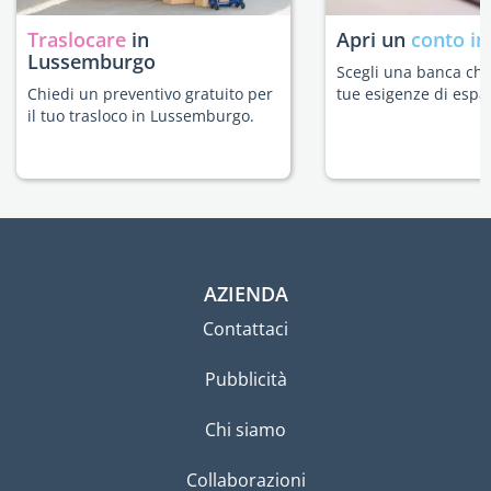
Traslocare
in
Apri un
conto in
Lussemburgo
Scegli una banca che 
Chiedi un preventivo gratuito per
tue esigenze di espat
il tuo trasloco in Lussemburgo.
AZIENDA
Contattaci
Pubblicità
Chi siamo
Collaborazioni