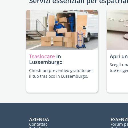
Servizi essenziali per espatria
Traslocare
in
Apri u
Lussemburgo
Scegli un
Chiedi un preventivo gratuito per
tue esige
il tuo trasloco in Lussemburgo.
AZIENDA
ESSENZ
Contattaci
Forum pe