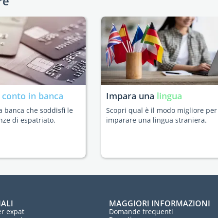
re
n
conto in banca
Impara una
lingua
a banca che soddisfi le
Scopri qual è il modo migliore per
nze di espatriato.
imparare una lingua straniera.
IALI
MAGGIORI INFORMAZIONI
r expat
Domande frequenti