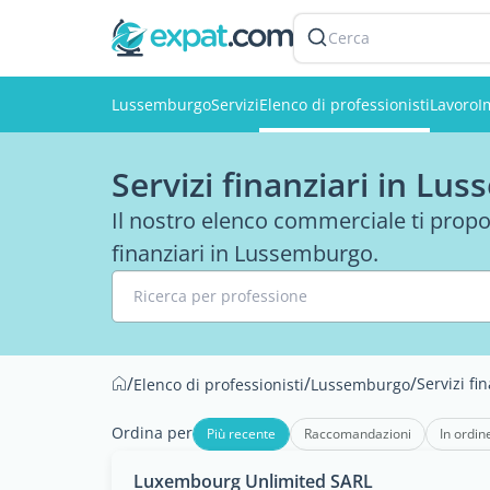
Cerca
Lussemburgo
Servizi
Elenco di professionisti
Lavoro
I
Servizi finanziari in Lu
Il nostro elenco commerciale ti propo
finanziari in Lussemburgo.
Ricerca per professione
/
/
/
Servizi fi
Elenco di professionisti
Lussemburgo
Ordina per
Più recente
Raccomandazioni
In ordin
Luxembourg Unlimited SARL