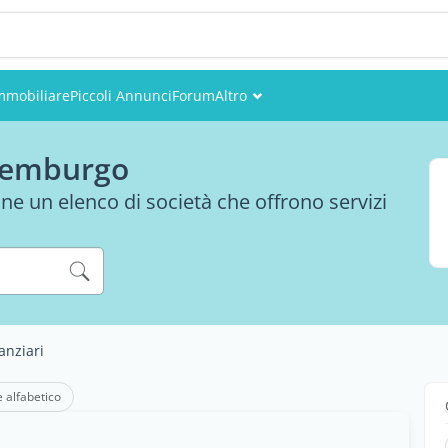
mmobiliare
Piccoli Annunci
Forum
Altro
Eventi
ssemburgo
Utenti
ne un elenco di società che offrono servizi
Foto
nanziari
e alfabetico