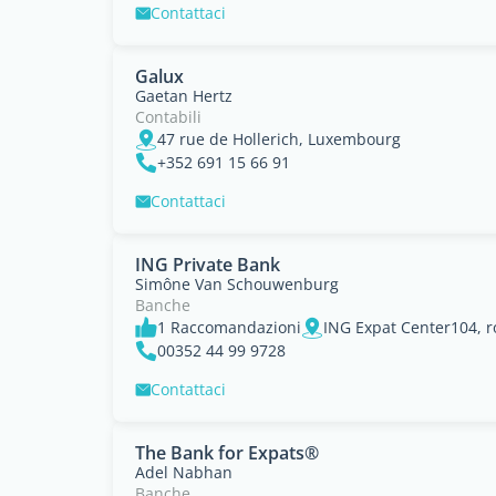
Contattaci
Galux
Gaetan Hertz
Contabili
47 rue de Hollerich, Luxembourg
+352 691 15 66 91
Contattaci
ING Private Bank
Simône Van Schouwenburg
Banche
1 Raccomandazioni
ING Expat Center104, r
00352 44 99 9728
Contattaci
The Bank for Expats®
Adel Nabhan
Banche