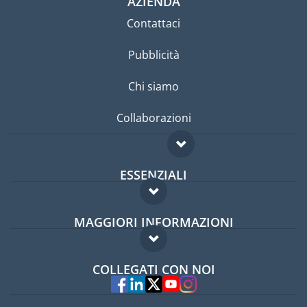
AZIENDA
Contattaci
Pubblicità
Chi siamo
Collaborazioni
ESSENZIALI
Forum per expat
MAGGIORI INFORMAZIONI
Guida per expat
Domande frequenti
Lavori all'estero
COLLEGATI CON NOI
Esperti