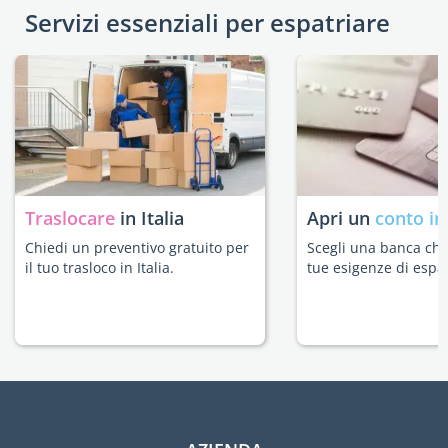
Servizi essenziali per espatriare
Traslocare
in Italia
Apri un
conto in
Chiedi un preventivo gratuito per
Scegli una banca che 
il tuo trasloco in Italia.
tue esigenze di espat