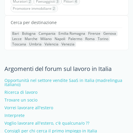
Muratori
2
Paesaggisti
3
Pittori
4
Promotore immobiliare
2
Cerca per destinazione
Bari
Bologna
Campania
Emilia Romagna
Firenze
Genova
Lecce
Marche
Milano
Napoli
Palermo
Roma
Torino
Toscana
Umbria
Valencia
Venezia
Argomenti del forum sul lavoro in Italia
Opportunità nel settore vendite SaaS in Italia (madrelingua
italiano)
Ricerca di lavoro
Trovare un socio
Vorrei lavorare all'estero
Interprete
Voglio lavorare all'estero, c'è qualcuna/o ??
Consigli per chi cerca il primo impiego in Italia