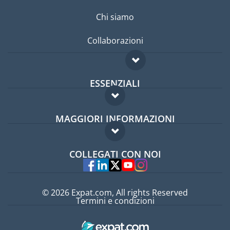
Chi siamo
Collaborazioni
ESSENZIALI
Forum per expat
MAGGIORI INFORMAZIONI
Guida per expat
Domande frequenti
Lavori all'estero
COLLEGATI CON NOI
Esperti
© 2026 Expat.com, All rights Reserved
Termini e condizioni