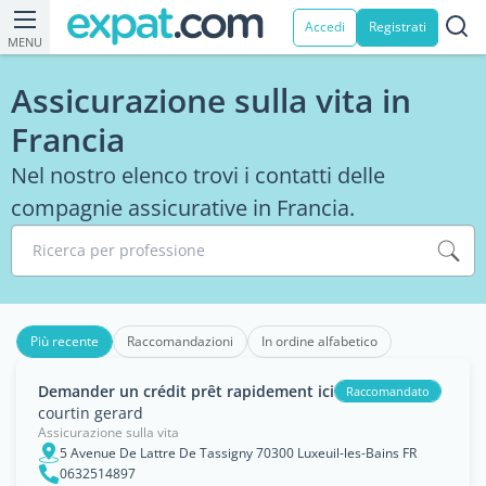
Accedi
Registrati
MENU
Assicurazione sulla vita in
Francia
Nel nostro elenco trovi i contatti delle
compagnie assicurative in Francia.
Ricerca per professione
Più recente
Raccomandazioni
In ordine alfabetico
Demander un crédit prêt rapidement ici
Raccomandato
courtin gerard
Assicurazione sulla vita
5 Avenue De Lattre De Tassigny 70300 Luxeuil-les-Bains FR
0632514897