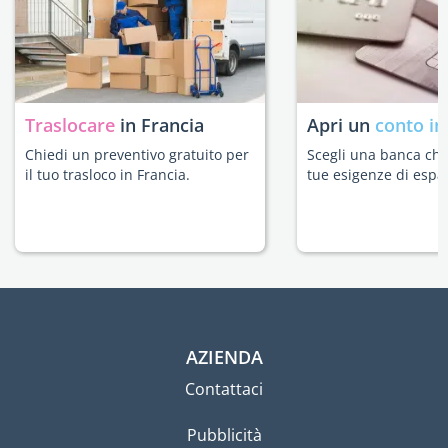
Traslocare
in Francia
Apri un
conto in
Chiedi un preventivo gratuito per
Scegli una banca che 
il tuo trasloco in Francia.
tue esigenze di espat
AZIENDA
Contattaci
Pubblicità