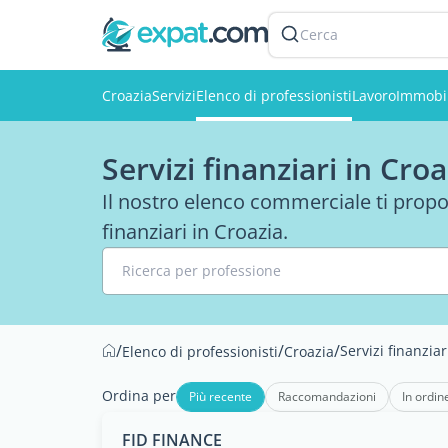
Cerca
Croazia
Servizi
Elenco di professionisti
Lavoro
Immobil
Servizi finanziari in Croa
Il nostro elenco commerciale ti propo
finanziari in Croazia.
Ricerca per professione
/
/
/
Servizi finanziar
Elenco di professionisti
Croazia
Ordina per
Più recente
Raccomandazioni
In ordin
FID FINANCE