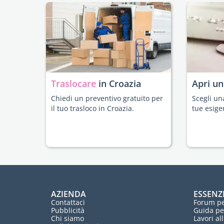
Traslocare
in Croazia
Apri u
Chiedi un preventivo gratuito per
Scegli un
il tuo trasloco in Croazia.
tue esige
AZIENDA
ESSENZ
Contattaci
Forum pe
Pubblicità
Guida pe
Chi siamo
Lavori al