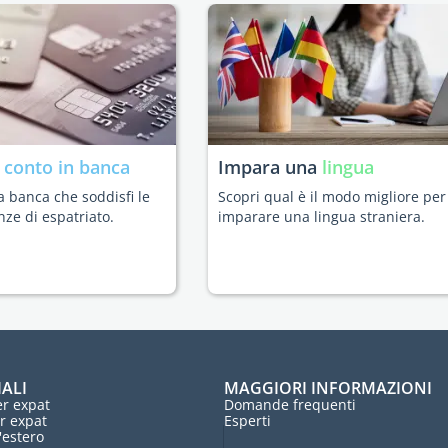
n
conto in banca
Impara una
lingua
a banca che soddisfi le
Scopri qual è il modo migliore per
nze di espatriato.
imparare una lingua straniera.
IALI
MAGGIORI INFORMAZIONI
r expat
Domande frequenti
r expat
Esperti
l'estero