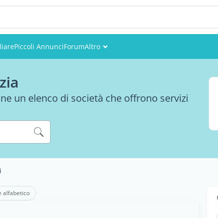
iare
Piccoli Annunci
Forum
Altro
Eventi
zia
Utenti
ne un elenco di società che offrono servizi
Foto
i
e alfabetico