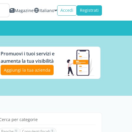
Accedi
Registrati
Magazine
Italiano
Promuovi i tuoi servizi e
aumenta la tua visibilità
Aggiungi la tua azienda
Cerca per categorie
Banche
1
Consulenti fiscali
1