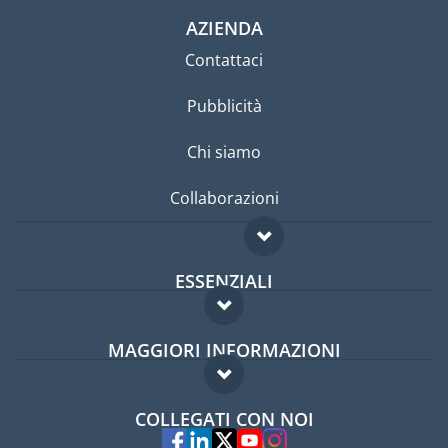
AZIENDA
Contattaci
Pubblicità
Chi siamo
Collaborazioni
ESSENZIALI
Forum per expat
MAGGIORI INFORMAZIONI
Guida per expat
Domande frequenti
Lavori all'estero
COLLEGATI CON NOI
Esperti