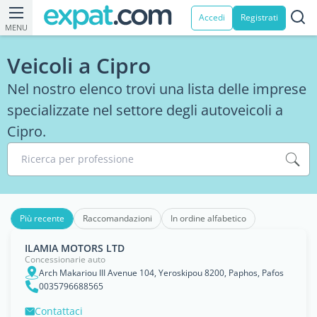
Accedi
Registrati
MENU
Veicoli a Cipro
Nel nostro elenco trovi una lista delle imprese
specializzate nel settore degli autoveicoli a
Cipro.
Ricerca per professione
Più recente
Raccomandazioni
In ordine alfabetico
ILAMIA MOTORS LTD
Concessionarie auto
Arch Makariou III Avenue 104, Yeroskipou 8200, Paphos, Pafos
0035796688565
Contattaci