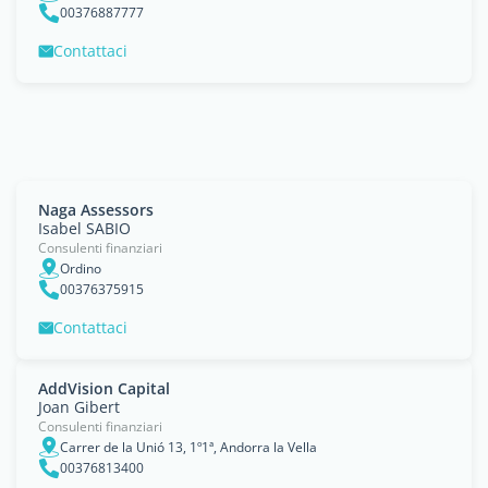
00376887777
Contattaci
Naga Assessors
Isabel SABIO
Consulenti finanziari
Ordino
00376375915
Contattaci
AddVision Capital
Joan Gibert
Consulenti finanziari
Carrer de la Unió 13, 1º1ª, Andorra la Vella
00376813400