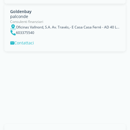
Goldenbay
palconde
Consulenti finanziari
Oficinas Vallnord, S.A. Av. Través,- E Casa Casa Ferré - AD 40 La Massana Principat dAndorr
603375540
Contattaci