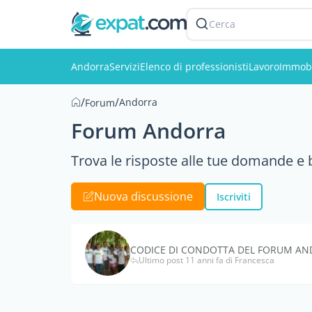
Cerca
Andorra
Servizi
Elenco di professionisti
Lavoro
Immobi
/
/
Andorra
Forum
Forum Andorra
Trova le risposte alle tue domande e be
Nuova discussione
Iscriviti
CODICE DI CONDOTTA DEL FORUM A
Ultimo post 11 anni fa di Francesca