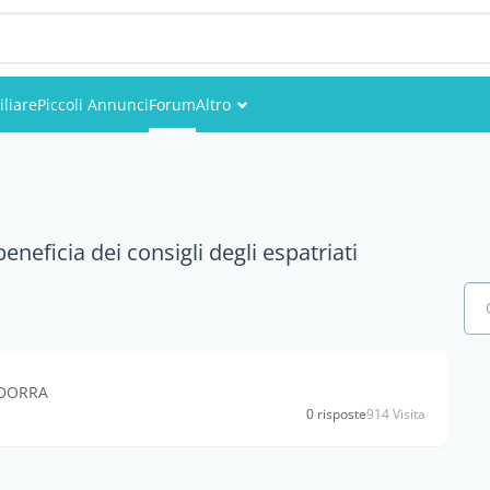
liare
Piccoli Annunci
Forum
Altro
Eventi
Utenti
neficia dei consigli degli espatriati
Foto
NDORRA
0 risposte
914 Visita