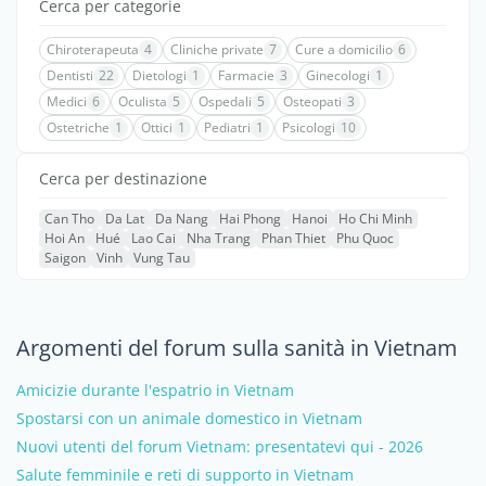
Cerca per categorie
Chiroterapeuta
4
Cliniche private
7
Cure a domicilio
6
Dentisti
22
Dietologi
1
Farmacie
3
Ginecologi
1
Medici
6
Oculista
5
Ospedali
5
Osteopati
3
Ostetriche
1
Ottici
1
Pediatri
1
Psicologi
10
Cerca per destinazione
Can Tho
Da Lat
Da Nang
Hai Phong
Hanoi
Ho Chi Minh
Hoi An
Hué
Lao Cai
Nha Trang
Phan Thiet
Phu Quoc
Saigon
Vinh
Vung Tau
Argomenti del forum sulla sanità in Vietnam
Amicizie durante l'espatrio in Vietnam
Spostarsi con un animale domestico in Vietnam
Nuovi utenti del forum Vietnam: presentatevi qui - 2026
Salute femminile e reti di supporto in Vietnam