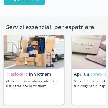
Fai le tue domande
Servizi essenziali per espatriare
Traslocare
in Vietnam
Apri un
conto in
Chiedi un preventivo gratuito per
Scegli una banca che 
il tuo trasloco in Vietnam.
tue esigenze di espat