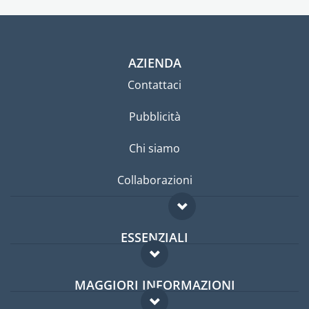
AZIENDA
Contattaci
Pubblicità
Chi siamo
Collaborazioni
ESSENZIALI
Forum per expat
MAGGIORI INFORMAZIONI
Guida per expat
Domande frequenti