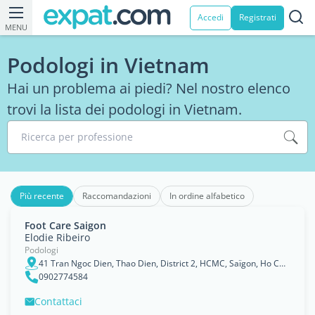
Accedi
Registrati
MENU
Podologi in Vietnam
Hai un problema ai piedi? Nel nostro elenco
trovi la lista dei podologi in Vietnam.
Ricerca per professione
Più recente
Raccomandazioni
In ordine alfabetico
Foot Care Saigon
Elodie Ribeiro
Podologi
41 Tran Ngoc Dien, Thao Dien, District 2, HCMC, Saïgon, Ho Chi Minh City
0902774584
Contattaci