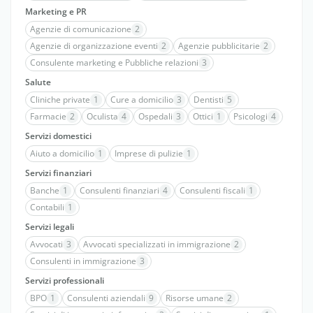
Marketing e PR
Agenzie di comunicazione
2
Agenzie di organizzazione eventi
2
Agenzie pubblicitarie
2
Consulente marketing e Pubbliche relazioni
3
Salute
Cliniche private
1
Cure a domicilio
3
Dentisti
5
Farmacie
2
Oculista
4
Ospedali
3
Ottici
1
Psicologi
4
Servizi domestici
Aiuto a domicilio
1
Imprese di pulizie
1
Servizi finanziari
Banche
1
Consulenti finanziari
4
Consulenti fiscali
1
Contabili
1
Servizi legali
Avvocati
3
Avvocati specializzati in immigrazione
2
Consulenti in immigrazione
3
Servizi professionali
BPO
1
Consulenti aziendali
9
Risorse umane
2