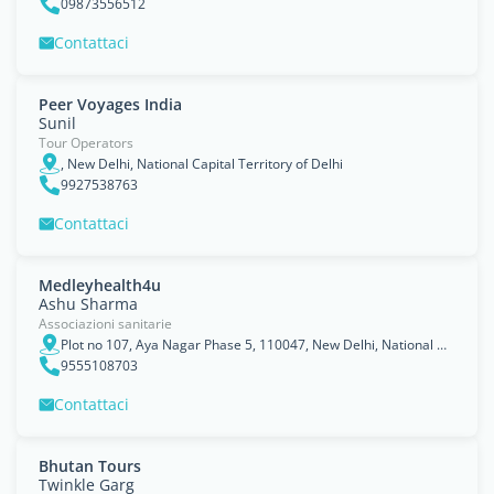
09873556512
Contattaci
Peer Voyages India
Sunil
Tour Operators
, New Delhi, National Capital Territory of Delhi
9927538763
Contattaci
Medleyhealth4u
Ashu Sharma
Associazioni sanitarie
Plot no 107, Aya Nagar Phase 5, 110047, New Delhi, National Capital Territory of Delhi
9555108703
Contattaci
Bhutan Tours
Twinkle Garg