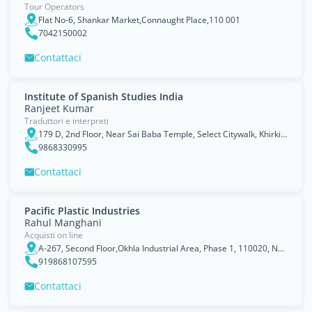
Tour Operators
Flat No-6, Shankar Market,Connaught Place,110 001
7042150002
Contattaci
Institute of Spanish Studies India
Ranjeet Kumar
Traduttori e interpreti
179 D, 2nd Floor, Near Sai Baba Temple, Select Citywalk, Khirki Village, Malviya Nagar
9868330995
Contattaci
Pacific Plastic Industries
Rahul Manghani
Acquisti on line
A-267, Second Floor,Okhla Industrial Area, Phase 1, 110020, New Delhi, National Capital Territory of Delhi
919868107595
Contattaci