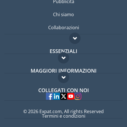
Pubblicità
Chi siamo
Collaborazioni
ESSENZIALI
Forum per expat
MAGGIORI INFORMAZIONI
Guida per expat
Domande frequenti
Lavori all'estero
COLLEGATI CON NOI
Esperti
© 2026 Expat.com, All rights Reserved
Termini e condizioni