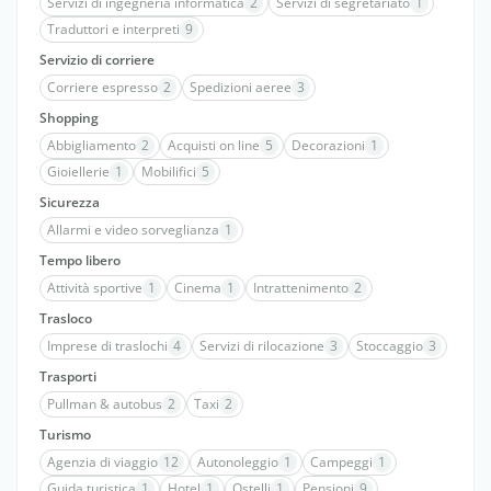
Servizi di ingegneria informatica
2
Servizi di segretariato
1
Traduttori e interpreti
9
Servizio di corriere
Corriere espresso
2
Spedizioni aeree
3
Shopping
Abbigliamento
2
Acquisti on line
5
Decorazioni
1
Gioiellerie
1
Mobilifici
5
Sicurezza
Allarmi e video sorveglianza
1
Tempo libero
Attività sportive
1
Cinema
1
Intrattenimento
2
Trasloco
Imprese di traslochi
4
Servizi di rilocazione
3
Stoccaggio
3
Trasporti
Pullman & autobus
2
Taxi
2
Turismo
Agenzia di viaggio
12
Autonoleggio
1
Campeggi
1
Guida turistica
1
Hotel
1
Ostelli
1
Pensioni
9