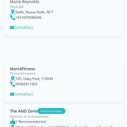
Marie Reynolds
Ospedali
Delhi, Nuova Delhi, NCT
+919370586696
Contattaci
Mart4Fitness
Personal trainer
105, Uday Park, 110049
09582911903
Contattaci
The AND Zone
Raccomandato
Agenzie di reclutamento
1 Raccomandazioni