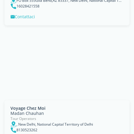
PO Box 555Gila Bend,AZ 85337, New Delhi, National Capital Territory of Delhi
16028421558
Contattaci
Voyage Chez Moi
Madan Chauhan
Tour Operators
, New Delhi, National Capital Territory of Delhi
8130523262