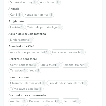
Servizio Catering
1
Vini e liquori
1
Animali
Canili
1
Negozi per animali
4
Artigianato
Fiorista
1
Materiale per bricolage
7
Asilo nido e scuola materna
Kindergartens
1
Associazioni e ONG
Associazioni per espatriati
1
Associazioni sanitarie
3
Bellezza e benessere
Centri benessere
3
Parrucchieri
1
Personal trainer
1
Terapista
1
Yoga
3
Comunicazioni
Chiamate internazionali
1
Provider di servizi internet
1
TV via cavo e satellite
1
Costruzioni e ristrutturazioni
Architetti
2
Decoratore d'interni
2
Elettricisti
3