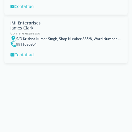
Contattaci
JMJ Enterprises
James Clark
Corriere espresso
S/O Krishna Kumar Singh, Shop Number 885/8, Ward Number 8, Near Opposite SBI Bank, Mehrauli, 110030
9911690951
Contattaci