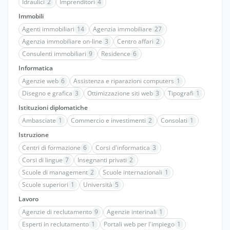
Idraulici
2
Imprenditori
4
Immobili
Agenti immobiliari
14
Agenzia immobiliare
27
Agenzia immobiliare on-line
3
Centro affari
2
Consulenti immobiliari
9
Residence
6
Informatica
Agenzie web
6
Assistenza e riparazioni computers
1
Disegno e grafica
3
Ottimizzazione siti web
3
Tipografi
1
Istituzioni diplomatiche
Ambasciate
1
Commercio e investimenti
2
Consolati
1
Istruzione
Centri di formazione
6
Corsi d'informatica
3
Corsi di lingue
7
Insegnanti privati
2
Scuole di management
2
Scuole internazionali
1
Scuole superiori
1
Università
5
Lavoro
Agenzie di reclutamento
9
Agenzie interinali
1
Esperti in reclutamento
1
Portali web per l'impiego
1