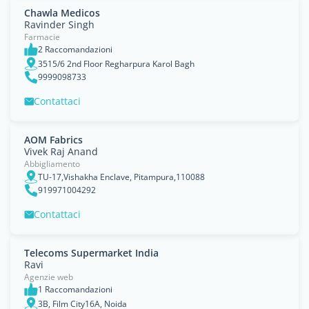
Chawla Medicos
Ravinder Singh
Farmacie
2 Raccomandazioni
3515/6 2nd Floor Regharpura Karol Bagh
9999098733
Contattaci
AOM Fabrics
Vivek Raj Anand
Abbigliamento
TU-17,Vishakha Enclave, Pitampura,110088
919971004292
Contattaci
Telecoms Supermarket India
Ravi
Agenzie web
1 Raccomandazioni
3B, Film City16A, Noida