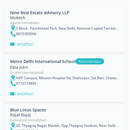
Nine Real Estate Advisory LLP
Mukesh
Agenti immobiliari
S Block , Panchsheel Park, New Delhi, National Capital Territory of Delhi
9810300006
Contattaci
Metro Delhi International School
Raccomandato
Ekta John
Scuole internazionali
AIPF Campus, Mission Hospital Rd, Shahurpur, Sat Bari, Chattarpur, 110074
9773774859
Contattaci
Blue Lotus Spaces
Rajat Bajaj
Consulenti immobiliari
20, Thyagraj Nagar Market, Opp.Thyagraj Stadium, Near Safdarjung Airport, 110003.