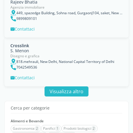
Rajeev Bhatia
Agenzia immobiliare
449, spazedge Building, Sohna road, GurgaonJ104, saket, New Delhi, National Capital Territory of Delhi
9899809101
Contattaci
Crosslink
S. Menon
Disegno e grafica
818.mehrauli, New Delhi, National Capital Territory of Delhi
7042549536
Contattaci
Visualizza altro
Cerca per categorie
Alimenti e Bevande
Gastronomia
2
Panifici
1
Prodotti biologici
2