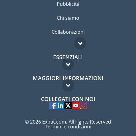
Pubblicità
Chi siamo
Collaborazioni
ESSENZIALI
Forum per expat
MAGGIORI INFORMAZIONI
Guida per expat
Domande frequenti
Lavori all'estero
COLLEGATI CON NOI
Esperti
© 2026 Expat.com, All rights Reserved
Termini e condizioni