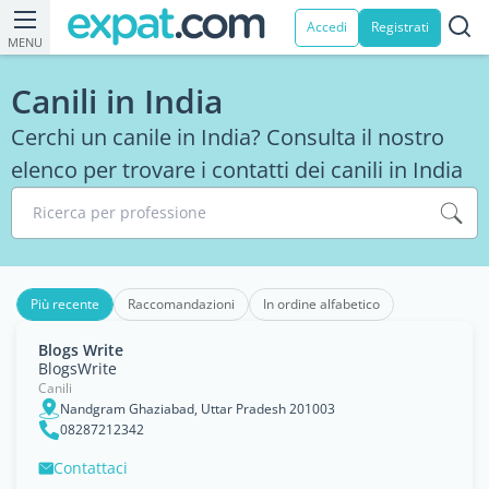
Accedi
Registrati
MENU
Canili in India
Cerchi un canile in India? Consulta il nostro
elenco per trovare i contatti dei canili in India
Ricerca per professione
Più recente
Raccomandazioni
In ordine alfabetico
Blogs Write
BlogsWrite
Canili
Nandgram Ghaziabad, Uttar Pradesh 201003
08287212342
Contattaci