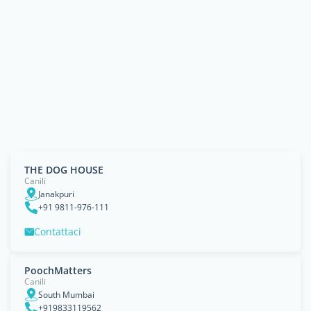
THE DOG HOUSE
Canili
Janakpuri
+91 9811-976-111
Contattaci
PoochMatters
Canili
South Mumbai
+919833119562