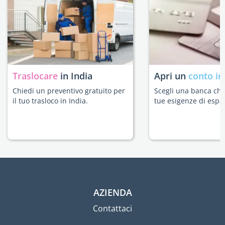
Traslocare
in India
Apri un
conto in
Chiedi un preventivo gratuito per
Scegli una banca che 
il tuo trasloco in India.
tue esigenze di espat
AZIENDA
Contattaci