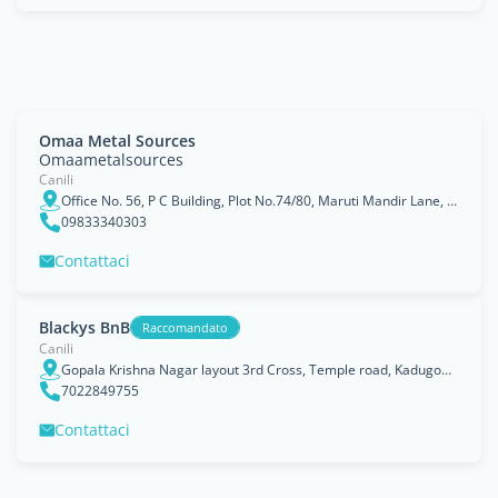
Omaa Metal Sources
Omaametalsources
Canili
Office No. 56, P C Building, Plot No.74/80, Maruti Mandir Lane, 5th Kumbharwada, Mumbai 400004.
09833340303
Contattaci
Blackys BnB
Raccomandato
Canili
Gopala Krishna Nagar layout 3rd Cross, Temple road, Kadugodi, Bengaluru, Karnataka 560067, Bangalore
7022849755
Contattaci