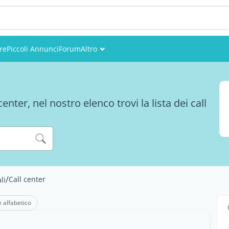
re
Piccoli Annunci
Forum
Altro
Eventi
Utenti
enter, nel nostro elenco trovi la lista dei call
Foto
/
Call center
li
e alfabetico