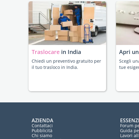
Traslocare
in India
Apri u
Chiedi un preventivo gratuito per
Scegli un
il tuo trasloco in India.
tue esige
AZIENDA
ESSENZ
Contattaci
Forum pe
Pubblicità
Guida pe
Chi siamo
Lavori al