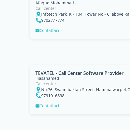
Afaque Mohammad
Call center
9702777774
Contattaci
TEVATEL - Call Center Software Provider
Iliasahamed
Call center
No.76, Swamibaktan Street, Nammalwarpet,C
9791016898
Contattaci