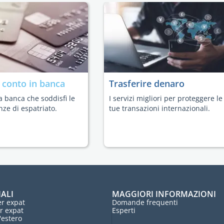
n
conto in banca
Trasferire denaro
a banca che soddisfi le
I servizi migliori per proteggere le
nze di espatriato.
tue transazioni internazionali.
IALI
MAGGIORI INFORMAZIONI
r expat
Domande frequenti
r expat
Esperti
l'estero