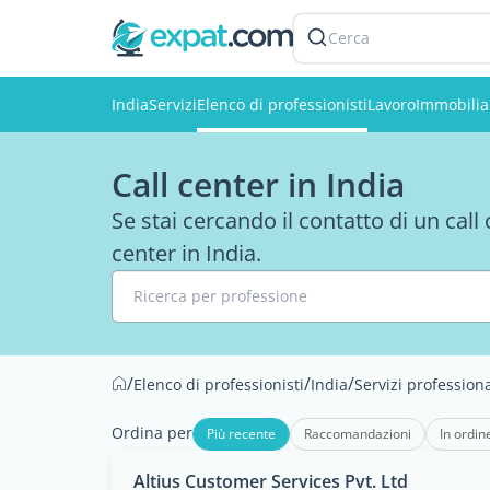
Cerca
India
Servizi
Elenco di professionisti
Lavoro
Immobilia
Call center in India
Se stai cercando il contatto di un call c
center in India.
Ricerca per professione
/
/
/
Elenco di professionisti
India
Servizi professiona
Ordina per
Più recente
Raccomandazioni
In ordin
Altius Customer Services Pvt. Ltd