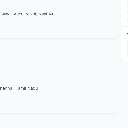
Infotech Park, K - 104, Tower No - 6, above Railway Station, Vashi, Navi Mumbai, Maharashtra 400705
hennai, Tamil Nadu