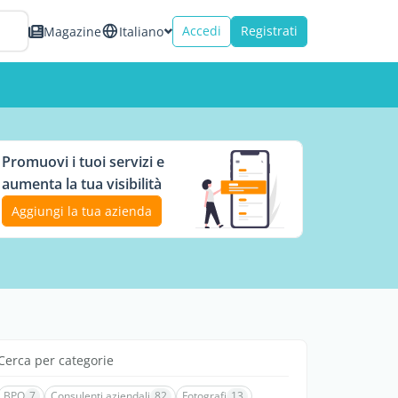
Accedi
Registrati
Magazine
Italiano
Promuovi i tuoi servizi e
aumenta la tua visibilità
Aggiungi la tua azienda
Cerca per categorie
BPO
7
Consulenti aziendali
82
Fotografi
13