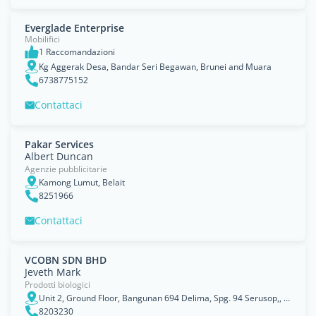
Everglade Enterprise
Mobilifici
1 Raccomandazioni
Kg Aggerak Desa, Bandar Seri Begawan, Brunei and Muara
6738775152
Contattaci
Pakar Services
Albert Duncan
Agenzie pubblicitarie
Kamong Lumut, Belait
8251966
Contattaci
VCOBN SDN BHD
Jeveth Mark
Prodotti biologici
Unit 2, Ground Floor, Bangunan 694 Delima, Spg. 94 Serusop,, Bandar Seri Begawan, Brunei and Muara
8203230