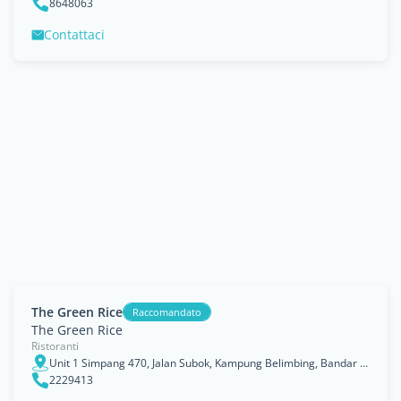
8648063
Contattaci
The Green Rice
Raccomandato
The Green Rice
Ristoranti
Unit 1 Simpang 470, Jalan Subok, Kampung Belimbing, Bandar Seri Begawan, Brunei and Muara
2229413