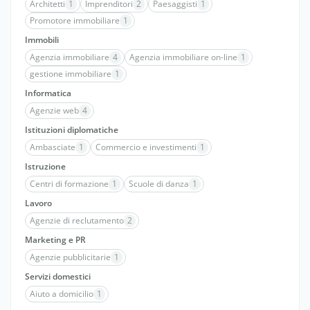
Architetti
1
Imprenditori
2
Paesaggisti
1
Promotore immobiliare
1
Immobili
Agenzia immobiliare
4
Agenzia immobiliare on-line
1
gestione immobiliare
1
Informatica
Agenzie web
4
Istituzioni diplomatiche
Ambasciate
1
Commercio e investimenti
1
Istruzione
Centri di formazione
1
Scuole di danza
1
Lavoro
Agenzie di reclutamento
2
Marketing e PR
Agenzie pubblicitarie
1
Servizi domestici
Aiuto a domicilio
1