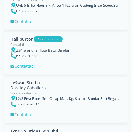
Unit 6-B 1st Floor Blk. A, Lot 1162,Jalan Gadong (next Scout/Super Save),Kg.Mata-Mata,BE1718, Bandar Seri Begawan
6738285515
Contattaci
Halliburton
Raccomandato
Contabili
234 Jalandhar Kota Batu, Bandar
6738291997
Contattaci
LeSwan Studio
Doraldy Caballero
Scuole di danza
L2/8 First Floor, Seri Q-Lap Mall. Kg. Kiulap., Bandar Seri Begawan
+6738969307
Contattaci
Tyne Solutions Sdn Bhd