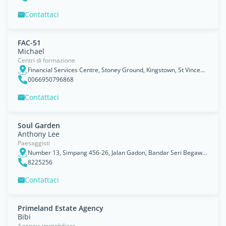
Contattaci
FAC-51
Michael
Centri di formazione
Financial Services Centre, Stoney Ground, Kingstown, St Vincent & The Grenadines, Kampong Danau
0066950796868
Contattaci
Soul Garden
Anthony Lee
Paesaggisti
Number 13, Simpang 456-26, Jalan Gadon, Bandar Seri Begawan
8225256
Contattaci
Primeland Estate Agency
Bibi
Agenzia immobiliare