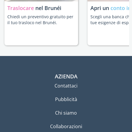
Traslocare
nel Brunéi
Apri un
conto in
Chiedi un preventivo gratuito per
Scegli una banca che 
il tuo trasloco nel Brunéi.
tue esigenze di espat
AZIENDA
Contattaci
Pubblicità
Chi siamo
Collaborazioni