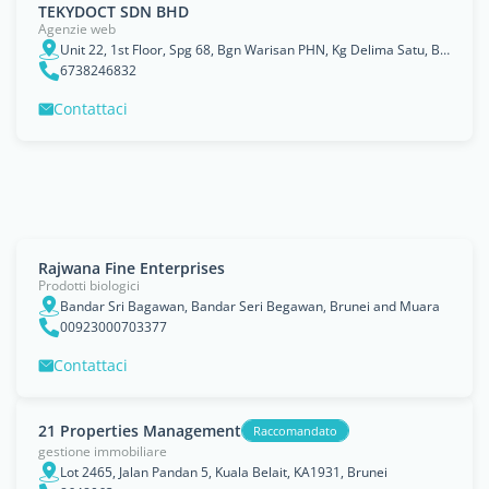
TEKYDOCT SDN BHD
Agenzie web
Unit 22, 1st Floor, Spg 68, Bgn Warisan PHN, Kg Delima Satu, Bandar Seri Begawan, BB4713. Brunei Darussalam., Brunei and Muara
6738246832
Contattaci
Rajwana Fine Enterprises
Prodotti biologici
Bandar Sri Bagawan, Bandar Seri Begawan, Brunei and Muara
00923000703377
Contattaci
21 Properties Management
Raccomandato
gestione immobiliare
Lot 2465, Jalan Pandan 5, Kuala Belait, KA1931, Brunei