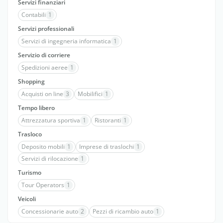
Servizi finanziari
Contabili
1
Servizi professionali
Servizi di ingegneria informatica
1
Servizio di corriere
Spedizioni aeree
1
Shopping
Acquisti on line
3
Mobilifici
1
Tempo libero
Attrezzatura sportiva
1
Ristoranti
1
Trasloco
Deposito mobili
1
Imprese di traslochi
1
Servizi di rilocazione
1
Turismo
Tour Operators
1
Veicoli
Concessionarie auto
2
Pezzi di ricambio auto
1