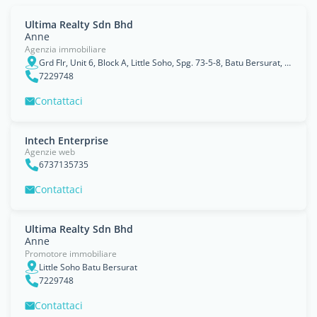
Ultima Realty Sdn Bhd
Anne
Agenzia immobiliare
Grd Flr, Unit 6, Block A, Little Soho, Spg. 73-5-8, Batu Bersurat, Kg. Pengkalan Gadong, Bandar Seri Begawan, BE3719, Brunei Darussalam, Brunei and Muara
7229748
Contattaci
Intech Enterprise
Agenzie web
6737135735
Contattaci
Ultima Realty Sdn Bhd
Anne
Promotore immobiliare
Little Soho Batu Bersurat
7229748
Contattaci