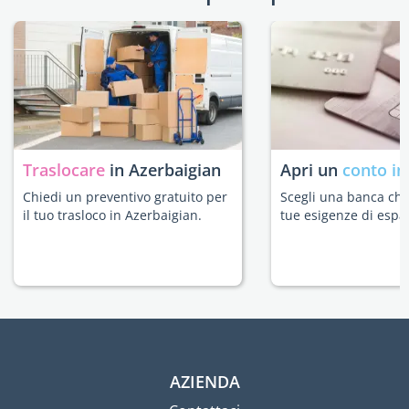
Traslocare
in Azerbaigian
Apri un
conto in
Chiedi un preventivo gratuito per
Scegli una banca che 
il tuo trasloco in Azerbaigian.
tue esigenze di espat
AZIENDA