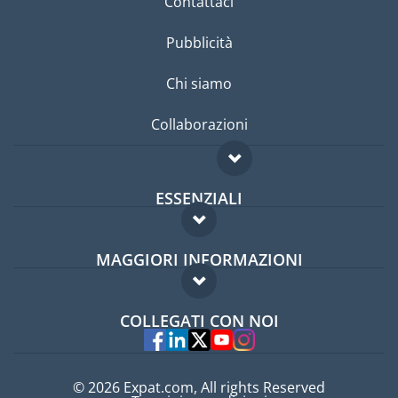
Contattaci
Pubblicità
Chi siamo
Collaborazioni
ESSENZIALI
Forum per expat
MAGGIORI INFORMAZIONI
Guida per expat
Domande frequenti
Lavori all'estero
COLLEGATI CON NOI
Esperti
© 2026 Expat.com, All rights Reserved