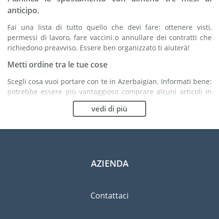
anticipo.
Fai una lista di tutto quello che devi fare: ottenere visti,
permessi di lavoro, fare vaccini o annullare dei contratti che
richiedono preavviso. Essere ben organizzato ti aiuterà!
Metti ordine tra le tue cose
Scegli cosa vuoi portare con te in Azerbaigian. Informati bene:
potrebbe essere più vantaggioso comprare alcuni articoli in
loco.
vedi di più
Scegli la compagnia di traslochi più adatta ad
organizzare il tuo trasferimento in Azerbaigian
Organismi indipendenti come la FIDI ti aiutano nella ricerca di
società di traslochi.
AZIENDA
Previeni il rischio di danni
Eliminare il rischio non è possibile quindi un'assicurazione
Contattaci
per danni materiali è altamente raccomandata.