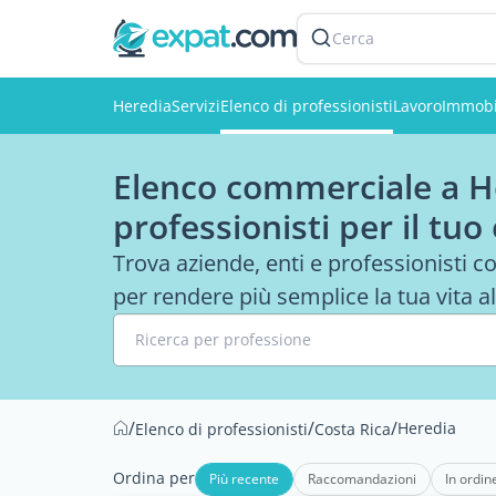
Cerca
Heredia
Servizi
Elenco di professionisti
Lavoro
Immobi
Elenco commerciale a He
professionisti per il tuo
Trova aziende, enti e professionisti con
per rendere più semplice la tua vita al
Ricerca per professione
/
/
/
Heredia
Elenco di professionisti
Costa Rica
Ordina per
Più recente
Raccomandazioni
In ordin