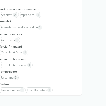
Costruzioni e ristrutturazioni
Architetti
2
Imprenditori
1
Immobili
Agenzia immobiliare on-line
1
Servizi domestici
Giardinieri
1
Servizi finanziari
Consulenti fiscali
1
Servizi professionali
Consulenti aziendali
1
Tempo libero
Ristoranti
2
Turismo
Guida turistica
1
Tour Operators
1