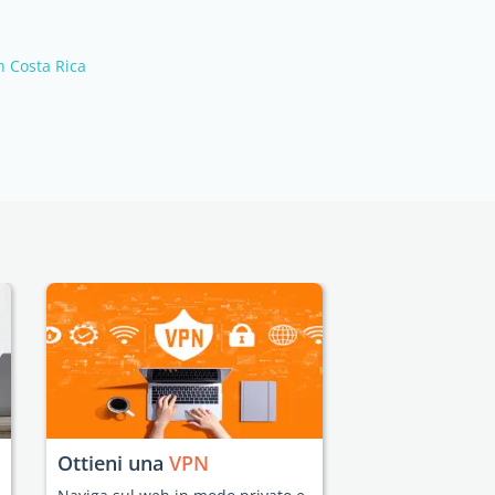
in Costa Rica
Ottieni una
VPN