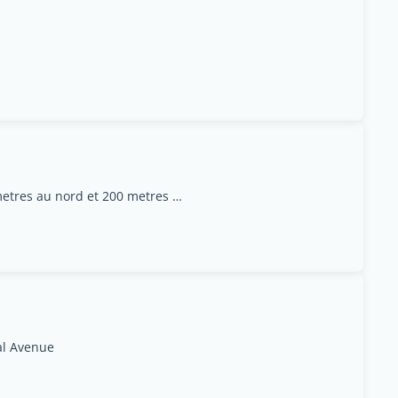
De lHotel Marriott, 700 metres a louest, 200 metres au nord et 200 metres a lest. La Ribera de Belen
al Avenue