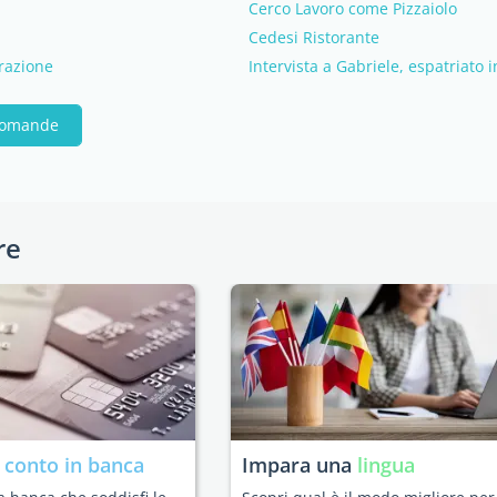
Cerco Lavoro come Pizzaiolo
Cedesi Ristorante
orazione
Intervista a Gabriele, espatriato 
 domande
re
n
conto in banca
Impara una
lingua