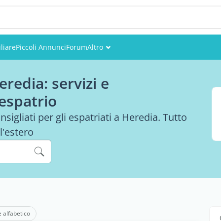
liare
Piccoli Annunci
Forum
Altro
Eventi
redia: servizi e
Utenti
 espatrio
Foto
sigliati per gli espatriati a Heredia. Tutto
l'estero
e alfabetico