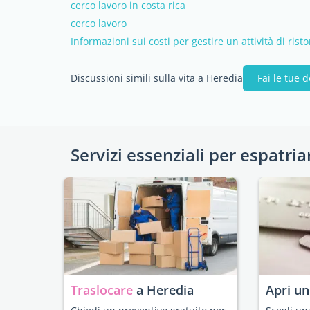
cerco lavoro in costa rica
cerco lavoro
Informazioni sui costi per gestire un attività di rist
Discussioni simili sulla vita a Heredia
Fai le tue
Servizi essenziali per espatria
Traslocare
a Heredia
Apri u