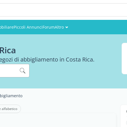
biliare
Piccoli Annunci
Forum
Altro
Eventi
Rica
Utenti
negozi di abbigliamento in Costa Rica.
Foto
bigliamento
e alfabetico