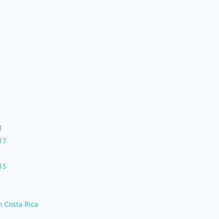
1
017
015
in Costa Rica