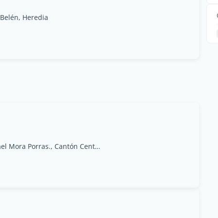
 Belén, Heredia
San Jose, costado este de la Escuela Juan Rafael Mora Porras., Cantón Central de Heredia