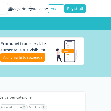
Accedi
Registrati
Magazine
Italiano
Promuovi i tuoi servizi e
aumenta la tua visibilità
Aggiungi la tua azienda
Cerca per categorie
Acquisti on line
2
Mobilifici
1