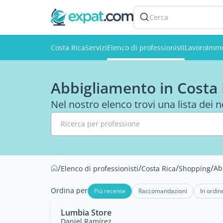
Cerca
Costa Rica
Servizi
Elenco di professionisti
Lavoro
Immo
Abbigliamento in Costa 
Nel nostro elenco trovi una lista dei 
Ricerca per professione
/
/
/
/
Ab
Elenco di professionisti
Costa Rica
Shopping
Ordina per
Più recente
Raccomandazioni
In ordin
Lumbia Store
Daniel Ramírez