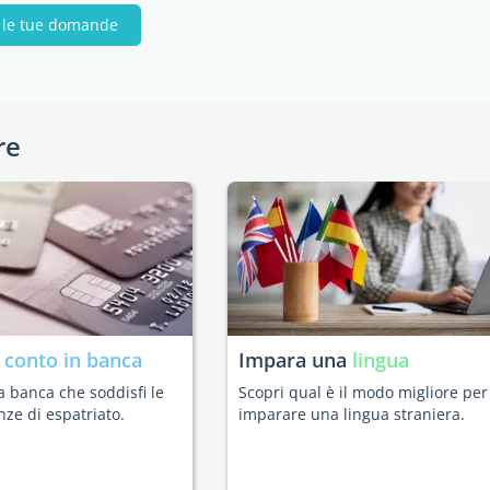
i le tue domande
re
n
conto in banca
Impara una
lingua
a banca che soddisfi le
Scopri qual è il modo migliore per
nze di espatriato.
imparare una lingua straniera.