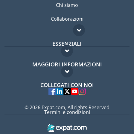
Chi siamo
Collaborazioni
ESSENZIALI
Forum per expat
MAGGIORI INFORMAZIONI
Guida per expat
Domande frequenti
Lavori all'estero
COLLEGATI CON NOI
Esperti
© 2026 Expat.com, All rights Reserved
Termini e condizioni